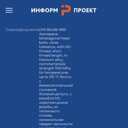
Открыть бургер меню.
Главная
Документы
DIN 65438-1993
Aerospace;
bihexagonal head
bolts, close
tolerance, with MJ-
thread, short
thread length, in
titanium alloy;
nominal tensile
strength 1100 MPa,
for temperatures
up to 315 °C болты
с
бихексагональной
головкой,
близкий допуск, с
резьбой MJ,
короткая длина
резьбы, из
титанового
сплава;
номинальная
предел прочности