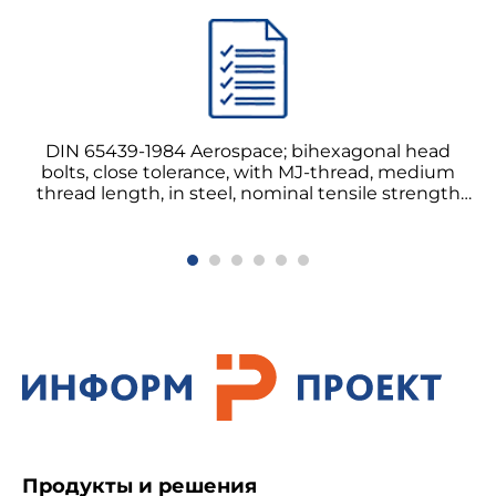
DIN 65439-1984 Aerospace; bihexagonal head
bolts, close tolerance, with MJ-thread, medium
thread length, in steel, nominal tensile strength
1250 MPa, for temperatures up to 235 °C болты с
бихексагональной головкой, близкий допуск, с
резьбой MJ, средняя длина резьбы, из стали,
номинальная предел прочности на растяжение
1250 МПа, для температур до 235 °C
Продукты и решения