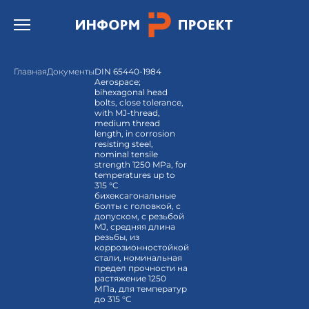
Открыть бургер меню.
Главная
Документы
DIN 65440-1984
Aerospace;
bihexagonal head
bolts, close tolerance,
with MJ-thread,
medium thread
length, in corrosion
resisting steel,
nominal tensile
strength 1250 MPa, for
temperatures up to
315 °C
бихексагональные
болты с головкой, с
допуском, с резьбой
MJ, средняя длина
резьбы, из
коррозионностойкой
стали, номинальная
предел прочности на
растяжение 1250
МПа, для температур
до 315 °C