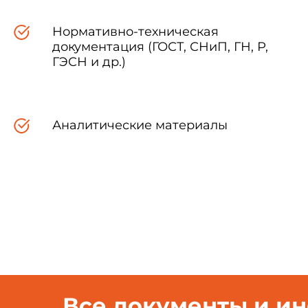
Нормативно-техническая
Настоящий стандарт расп
документация (ГОСТ, СНиП, ГН, Р,
при сжатии керамического, си
ГЭСН и др.)
природного камня и предела пр
Аналитические материалы
Все документы и и