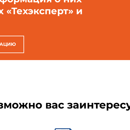
х «Техэксперт» и
РАЦИЮ
зможно вас заинтерес