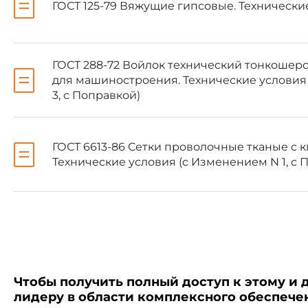
ГОСТ 125-79 Вяжущие гипсовые. Технически
ГОСТ 8026-92
ГОСТ 8273-75
ГОСТ 288-72 Войлок технический тонкошерс
для машиностроения. Технические условия (
3, с Поправкой)
ГОСТ 8736-93
ГОСТ 10178-85
ГОСТ 6613-86 Сетки проволочные тканые с 
Технические условия (с Изменением N 1, с 
ГОСТ 23732-79
ГОСТ 28840-90
ПЕРЕИЗДАНИЕ. Октябрь 20
Чтобы получить полный доступ к этому и 
лидеру в области комплексного обеспеч