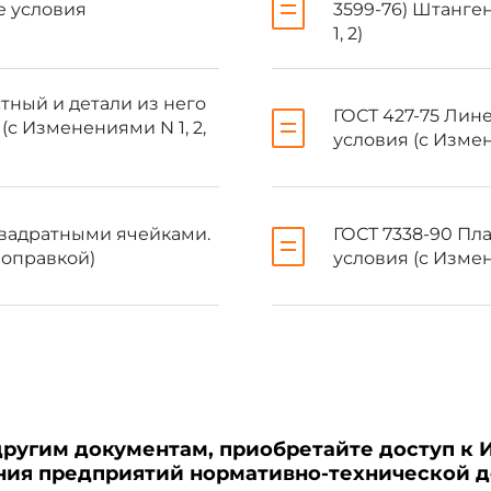
е условия
3599-76) Штанге
1, 2)
1.3
1.11
тный и детали из него
ГОСТ 427-75 Лин
с Изменениями N 1, 2,
условия (с Измене
1.13
1.14
квадратными ячейками.
ГОСТ 7338-90 Пл
Поправкой)
условия (с Измен
1.12
1.1
01 г.
другим документам, приобретайте доступ к 
ения предприятий нормативно-технической 