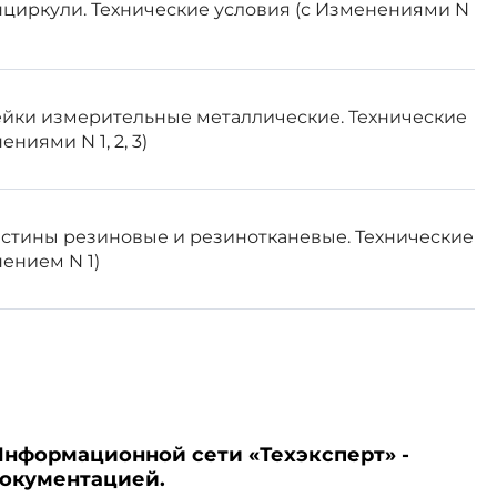
нциркули. Технические условия (с Изменениями N
ейки измерительные металлические. Технические
ниями N 1, 2, 3)
астины резиновые и резинотканевые. Технические
ением N 1)
Информационной сети «Техэксперт» -
документацией.