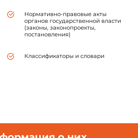
Нормативно-правовые акты
ространяется на стеновые материалы и устанавливает методы о
органов государственной власти
ликатного кирпича и камней, стеновых камней бетонных и из гор
(законы, законопроекты,
очности при изгибе керамического и силикатного кирпича.
постановления)
1. АППАРАТУРА И МАТЕРИАЛЫ
Классификаторы и словари
нформация о них