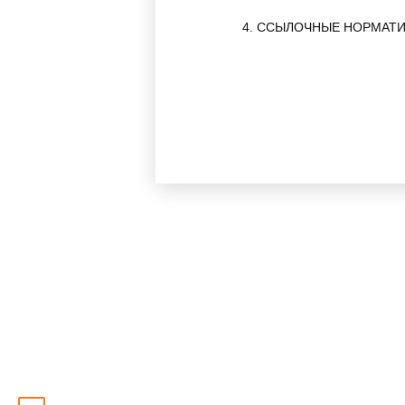
4. ССЫЛОЧНЫЕ НОРМАТ
Обозначение НТД, на котор
ГОСТ 125-79
ГОСТ 166-89
ГОСТ 288-72
ГОСТ 427-75
ГОСТ 6613-86
ГОСТ 7338-90