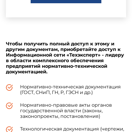
Азербайджанская Республика
Госстрой Азербайджанско
Республика Армения
Госупрархитектуры Респ
Чтобы получить полный доступ к этому и
Республика Беларусь
Госстрой Республики Бел
другим документам, приобретайте доступ к
Информационной сети «Техэксперт» - лидеру
в области комплексного обеспечения
Республика Казахстан
Минстрой Республики Каз
предприятий нормативно-технической
документацией.
Кыргызская Республика
Госстрой Кыргызской Рес
Нормативно-техническая документация
(ГОСТ, СНиП, ГН, Р, ГЭСН и др.)
Республика Молдова
Минархстрой Республики
Нормативно-правовые акты органов
государственной власти (законы,
Российская Федерация
Госстрой России
законопроекты, постановления)
Технологическая документация (чертежи,
Республика Таджикистан
Госстрой Республики Тад