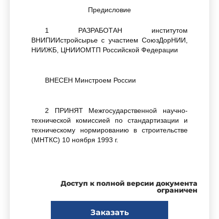
Предисловие
1 РАЗРАБОТАН институтом
ВНИПИИстройсырье с участием СоюзДорНИИ,
НИИЖБ, ЦНИИОМТП Российской Федерации
ВНЕСЕН Минстроем России
2 ПРИНЯТ Межгосударственной научно-
технической комиссией по стандартизации и
техническому нормированию в строительстве
(МНТКС) 10 ноября 1993 г.
За принятие проголосовали:
Доступ к полной версии документа
ограничен
Наименование государства
Наименование органа
Заказать
стр