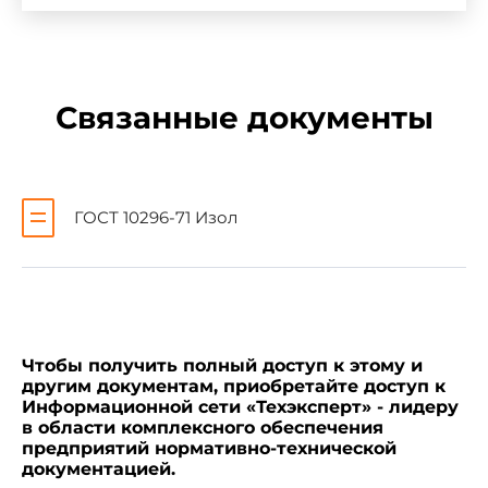
ст
Республика Армения
Министерство градостро
Республика Беларусь
Министерство архитектур
Связанные документы
Беларусь
Республика Казахстан
Комитет по делам строит
индустрии и торговли Ре
Кыргызская Республика
Государственная инспекц
ГОСТ 10296-71 Изол
при Правительстве Кыргы
Республика Молдова
Министерство развития т
коммунального хозяйств
Российская Федерация
Госстрой России
Чтобы получить полный доступ к этому и
Республика Таджикистан
Комитет по делам архите
другим документам, приобретайте доступ к
Таджикистан
Информационной сети «Техэксперт» - лидеру
в области комплексного обеспечения
Республика Узбекистан
Государственный Комитет
предприятий нормативно-технической
архитектуре и строительс
документацией.