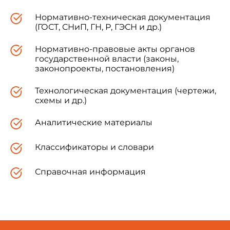
Нормативно-техническая документация
(ГОСТ, СНиП, ГН, Р, ГЭСН и др.)
3. ВЗАМЕН
ГОСТ 10296-71
Нормативно-правовые акты органов
государственной власти (законы,
4. ИЗДАНИЕ (июль 2001 г.) с Изменениями
законопроекты, постановления)
N 1, 2, утвержденными в декабре 1989 г.,
августе 2000 г. (ИУС 4-90, 1-2001).
Технологическая документация (чертежи,
схемы и др.)
Аналитические материалы
1а. ОБЛАСТЬ ПРИМЕНЕНИЯ
Классификаторы и словари
Справочная информация
Настоящий стандарт распространяется на
изол-безосновный рулонный
гидроизоляционный материал, получаемый из
резинобитумного вяжущего с технологическими
добавками и предназначенный для
гидроизоляции строительных конструкций,