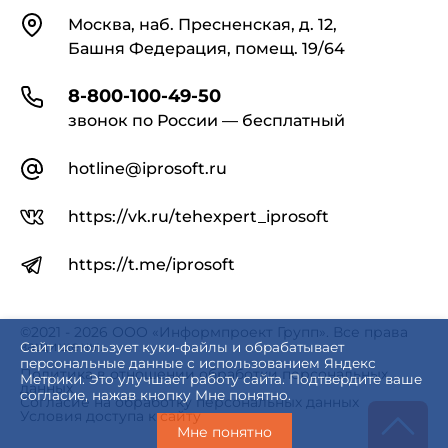
Контакты
Москва, наб. Пресненская, д. 12,
Башня Федерация, помещ. 19/64
8-800-100-49-50
звонок по России — бесплатный
hotline@iprosoft.ru
https://vk.ru/tehexpert_iprosoft
https://t.me/iprosoft
©2021 - 2026 ООО «Информпроект Групп». Все права
защищены.
Сайт использует куки-файлы и обрабатывает
персональные данные с использованием Яндекс
Политика в отношении обработки персональных
Метрики. Это улучшает работу сайта. Подтвердите ваше
данных
согласие, нажав кнопку Мне понятно.
Согласие на обработку персональных данных
Условия доступа к сайту
Мне понятно