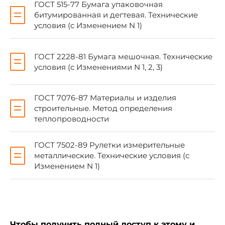
Республики Казахстан ¦
ГОСТ 515-77 Бумага упаковочная
¦ ¦ ¦
битумированная и дегтевая. Технические
¦Киргизская Республика ¦Госстрой
условия (с Изменением N 1)
Киргизской Республики ¦
¦ ¦ ¦
¦Республика Молдавия ¦Минархстрой
ГОСТ 2228-81 Бумага мешочная. Технические
Республики Молдова ¦
условия (с Изменениями N 1, 2, 3)
¦ ¦ ¦
¦Российская Федерация ¦Минстрой России
¦
ГОСТ 7076-87 Материалы и изделия
¦ ¦ ¦
строительные. Метод определения
¦Республика Таджикистан ¦Госстрой
теплопроводности
Республики Таджикистан ¦
¦ ¦ ¦
¦Республика Узбекистан
ГОСТ 7502-89 Рулетки измерительные
¦Госкомархитектстрой Республики ¦
металлические. Технические условия (с
¦ ¦Узбекистан ¦
Изменением N 1)
+--------------------------------------------------------------
----+
3 ВВЕДЕН В ДЕЙСТВИЕ в качестве
государственного стандарта Российской
Чтобы получить полный доступ к этому и