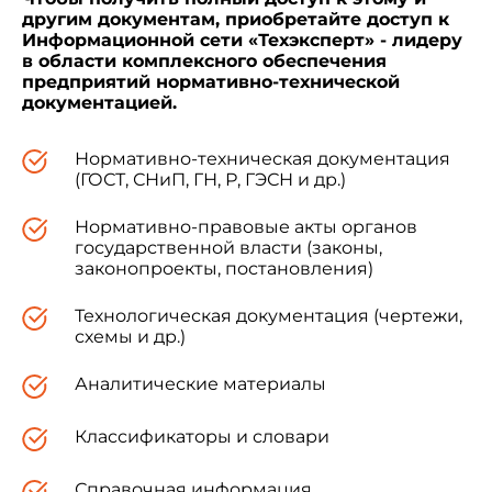
Федерации Постановлением Минстроя России
другим документам, приобретайте доступ к
от 21 февраля 1996 года N 18-11 с 1 июля 1996
Информационной сети «Техэксперт» - лидеру
года.
в области комплексного обеспечения
предприятий нормативно-технической
документацией.
4 ВЗАМЕН ГОСТ 10499-78
Нормативно-техническая документация
(ГОСТ, СНиП, ГН, Р, ГЭСН и др.)
Нормативно-правовые акты органов
1 ОБЛАСТЬ ПРИМЕНЕНИЯ
государственной власти (законы,
законопроекты, постановления)
Технологическая документация (чертежи,
схемы и др.)
Настоящий стандарт распространяется на
теплоизоляционные изделия из стеклянных
Аналитические материалы
штапельных волокон (далее - изделия),
склеенных синтетическим связующим.
Классификаторы и словари
Изделия предназначаются для
Справочная информация