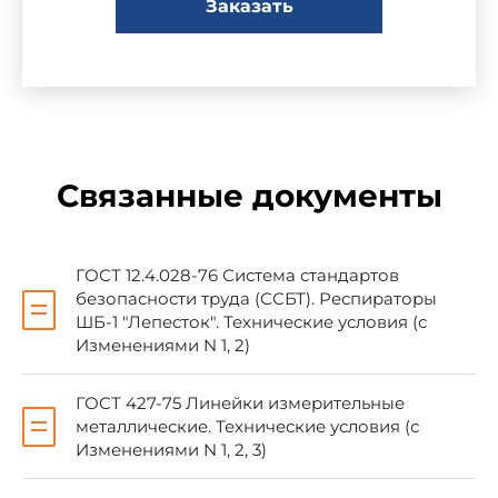
Заказать
+--------------------------------------------------------------
----+
¦ ¦ Наименование органа
¦
¦ Наименование государства ¦
государственного управления ¦
Связанные документы
¦ ¦ строительством ¦
+----------------------------+--------------------------------
-----¦
¦Азербайджанская Республика ¦Госстрой
ГОСТ 12.4.028-76 Система стандартов
Азербайджанской Республики ¦
безопасности труда (ССБТ). Респираторы
¦ ¦ ¦
ШБ-1 "Лепесток". Технические условия (с
¦Республика Армения ¦Госупрархитектуры
Изменениями N 1, 2)
Республики Армения ¦
¦ ¦ ¦
¦Республика Белоруссия ¦Минстрой
ГОСТ 427-75 Линейки измерительные
архитектуры Республики ¦
металлические. Технические условия (с
¦ ¦Беларусь ¦
Изменениями N 1, 2, 3)
¦ ¦ ¦
¦Республика Казахстан ¦Минстрой