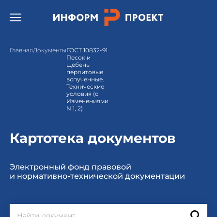
Открыть бургер меню.
Главная
Документы
ГОСТ 10832-91
Песок и
щебень
перлитовые
вспученные.
Технические
условия (с
Изменениями
N 1, 2)
Картотека документов
Электронный фонд правовой
и нормативно-технической документации