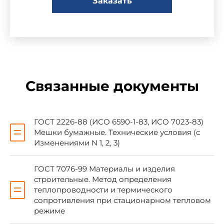
Заказать
3. ВЗАМЕН ГОСТ 10832-83
4. ССЫЛОЧНЫЕ НОРМАТИВНО-
ТЕХНИЧЕСКИЕ ДОКУМЕНТЫ
Связанные документы
Обозначение НТД,
на который дана ссылка
ГОСТ 2226-88 (ИСО 6590-1-83, ИСО 7023-83)
Мешки бумажные. Технические условия (с
ГОСТ 2226-88
1.4
Изменениями N 1, 2, 3)
ГОСТ 7076-99
3
ГОСТ 7076-99 Материалы и изделия
строительные. Метод определения
теплопроводности и термического
ГОСТ 9758-86
1.3.3, 2.9, 3
сопротивления при стационарном тепловом
режиме
ГОСТ 17811-78
1.4