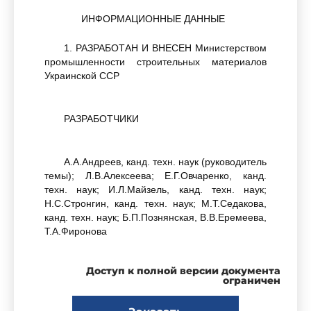
ИНФОРМАЦИОННЫЕ ДАННЫЕ
1. РАЗРАБОТАН И ВНЕСЕН Министерством
промышленности строительных материалов
Украинской ССР
РАЗРАБОТЧИКИ
А.А.Андреев, канд. техн. наук (руководитель
темы); Л.В.Алексеева; Е.Г.Овчаренко, канд.
техн. наук; И.Л.Майзель, канд. техн. наук;
Н.С.Стронгин, канд. техн. наук; М.Т.Седакова,
канд. техн. наук; Б.П.Познянская, В.В.Еремеева,
Т.А.Фиронова
Доступ к полной версии документа
2. УТВЕРЖДЕН И ВВЕДЕН В ДЕЙСТВИЕ
ограничен
постановлением Государственного
строительного комитета СССР от 10.04.91 N 15