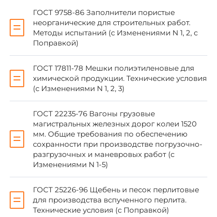
ГОСТ 9758-86 Заполнители пористые
неорганические для строительных работ.
ГОСТ 22235-76
4.1
Методы испытаний (с Изменениями N 1, 2, с
Поправкой)
ГОСТ 25226-96
Вводная ча
ГОСТ 17811-78 Мешки полиэтиленовые для
химической продукции. Технические условия
ГОСТ 25820-2000
Вводная ча
(с Изменениями N 1, 2, 3)
ГОСТ 30090-93
1.4
ГОСТ 22235-76 Вагоны грузовые
магистральных железных дорог колеи 1520
мм. Общие требования по обеспечению
ГОСТ 30108-94
Раздел 3
сохранности при производстве погрузочно-
разгрузочных и маневровых работ (с
Изменениями N 1-5)
ПЕРЕИЗДАНИЕ с Изменениями N 1 и N 2,
ГОСТ 25226-96 Щебень и песок перлитовые
утвержденными постановлениями Госстроя
для производства вспученного перлита.
России от 4 декабря 2000 г. N 115 и от 13
Технические условия (с Поправкой)
января 2003 г. N 4 соответственно.