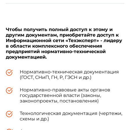
Настоящий стандарт распространяется на
Чтобы получить полный доступ к этому и
вспученные перлитовые песок и щебень,
другим документам, приобретайте доступ к
получаемые при термической обработке сырья
Информационной сети «Техэксперт» - лидеру
из вулканических стекловатых водосодержащих
в области комплексного обеспечения
пород кислого состава по
ГОСТ 25226
.
предприятий нормативно-технической
Вспученный перлитовый песок применяют при
документацией.
приготовлении легких бетонов, тепло- и
звукоизоляционных материалов, изделий,
штукатурных растворов, а также в качестве
Нормативно-техническая документация
теплоизоляционных засыпок при температуре
(ГОСТ, СНиП, ГН, Р, ГЭСН и др.)
изолируемых поверхностей от минус 200 до
плюс 875 °С. Вспученный перлитовый щебень
Нормативно-правовые акты органов
применяют в качестве заполнителя при
государственной власти (законы,
приготовлении легких бетонов по
ГОСТ 25820
.
законопроекты, постановления)
Технологическая документация (чертежи,
схемы и др.)
1. ТЕХНИЧЕСКИЕ ТРЕБОВАНИЯ