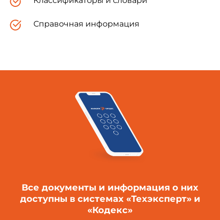
Классификаторы и словари
Справочная информация
1.2. Установка для облучения образцов
типа РСК-7 с двумя трубчатыми ксеноновыми
лампами ДКСТ-2000 воздушного охлаждения,
дополнительно оборудованная экраном
размером 250Х300 мм для крепления кассет с
образцами и приточно-вытяжной вентиляцией
согласно схеме на черт.1, обеспечивающей
поддержание температуры образцов на
заданном уровне.
Схема расположения источников излучения
в установке РКС-7 и экрана для образцов
Все документы и информация о них
доступны в системах «Техэксперт» и
«Кодекс»