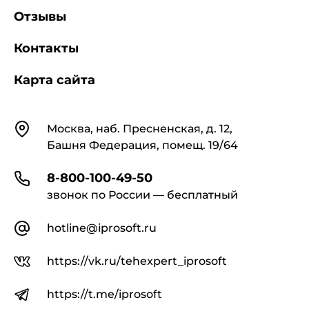
определения
Отзывы
координат цвета
Контакты
Карта сайта
2.1. Эталоны, используемые для
определения координат цвета образцов,
должны быть изготовлены из выпускаемой
Контакты
Москва, наб. Пресненская, д. 12,
предприятием продукции и аттестованы по
координатам цвета в колориметрической
Башня Федерация, помещ. 19/64
системе XYZ (
ГОСТ 13088-67
) головной
(НИИСФ Госстроя СССР) или базовой
8-800-100-49-50
(ВНИИстройполимер Минстройматериалов
звонок по России — бесплатный
СССР) организацией по стандартизации.
hotline@iprosoft.ru
В качестве эталонов могут использоваться
также образцы из атласа ВНИИ метрологии.
https://vk.ru/tehexpert_iprosoft
https://t.me/iprosoft
2.2. Размеры эталонов должны быть 65 х 65