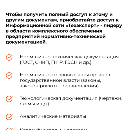
Чтобы получить полный доступ к этому и
Применение методов должно
другим документам, приобретайте доступ к
предусматриваться в стандартах и технических
Информационной сети «Техэксперт» - лидеру
условиях, устанавливающих технические
в области комплексного обеспечения
требования к полимерным строительным
предприятий нормативно-технической
отделочным материалам.
документацией.
Нормативно-техническая документация
В стандарте учтены требования
(ГОСТ, СНиП, ГН, Р, ГЭСН и др.)
рекомендаций ИСО по стандартизации Р-879.
Нормативно-правовые акты органов
государственной власти (законы,
законопроекты, постановления)
1. Аппаратура
Технологическая документация (чертежи,
схемы и др.)
Аналитические материалы
1.1. Компараторы цвета ФКЦ-Ш (М) или
ЭКЦ-1 для определения отношений координат
цвета соизмеряемых образцов.