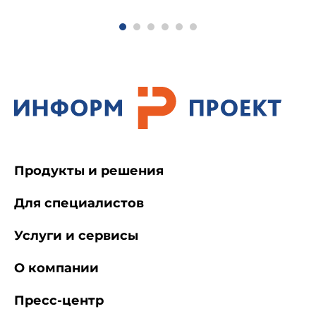
1.3. Аппарат типа "Ксенотест" для
облучения образцов с ксеноновыми лампами
мощностью от 4 до 6 кВт (при отсутствии
установки РСК-7).
1.4. Интенсиметр или уфиметр для
измерения интенсивности ультрафиолетового
излучения в области 280-400 нм на
поверхности испытуемых образцов.
Продукты и решения
Для специалистов
1.5. Термометр типа "черная панель" для
измерения условной максимальной
температуры поверхности образца по 9.708-83.
Услуги и сервисы
О компании
Пресс-центр
2. Подготовка и хранение эталонов для