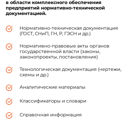
в области комплексного обеспечения
предприятий нормативно-технической
1. ФОРМА И РАЗМЕРЫ
документацией.
1.1. Блоки должны иметь квадратную или
Нормативно-техническая документация
прямоугольную форму. Размеры и масса
(ГОСТ, СНиП, ГН, Р, ГЭСН и др.)
блоков должны соответствовать указанным в
табл.1.
Нормативно-правовые акты органов
государственной власти (законы,
законопроекты, постановления)
Технологическая документация (чертежи,
Таблица 1
схемы и др.)
Размеры в мм
Аналитические материалы
Длина
Ширина
Толщ
Классификаторы и словари
194
194
98
Справочная информация
244
244
98