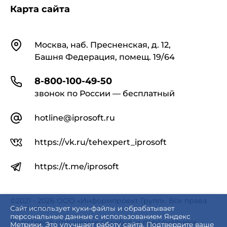
Карта сайта
Контакты
Москва, наб. Пресненская, д. 12,
Башня Федерация, помещ. 19/64
8-800-100-49-50
звонок по России — бесплатный
hotline@iprosoft.ru
https://vk.ru/tehexpert_iprosoft
https://t.me/iprosoft
©2021 - 2026 ООО «Информпроект Групп». Все права
защищены.
Сайт использует куки-файлы и обрабатывает
персональные данные с использованием Яндекс
Политика в отношении обработки персональных
Метрики. Это улучшает работу сайта. Подтвердите ваше