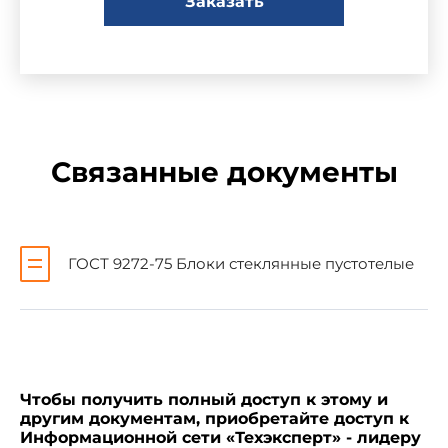
Заказать
Настоящий стандарт распространяется на
стеклянные пустотелые сварные блоки
неокрашенные и цветные, предназначенные
Связанные документы
для кладки светопрозрачных не несущих
ограждающих конструкций зданий и
сооружений.
ГОСТ 9272-75 Блоки стеклянные пустотелые
Стандарт полностью соответствует СТ СЭВ
3478-81 и СТ СЭВ 4418-83 в части, указанной в
справочном приложении 4.
(Измененная редакция, Изм. N 1).
Чтобы получить полный доступ к этому и
другим документам, приобретайте доступ к
Информационной сети «Техэксперт» - лидеру