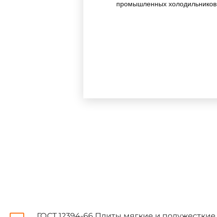
промышленных холодильников с
1.1. Плиты в зависимости 
1.2. Номинальные размеры
ГОСТ 12394-66 Плиты мягкие и полужестки