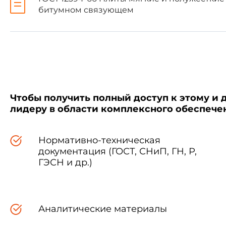
битумном связующем
Марка
Длина
75; 100
1000; 1500; 
150; 200
1000; 150
Чтобы получить полный доступ к этому и 
лидеру в области комплексного обеспеч
250
1000
Нормативно-техническая
документация (ГОСТ, СНиП, ГН, Р,
ГЭСН и др.)
1.3. Условное обозначен
обозначения настоящего станд
Аналитические материалы
Пример условного обознач