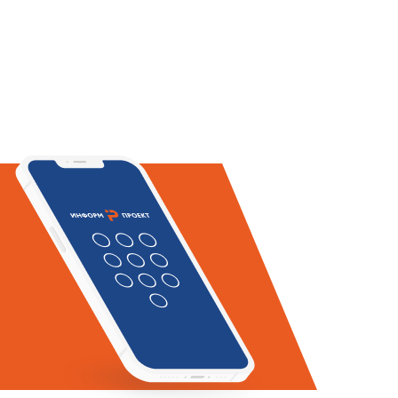
 технологическому регламенту,
Т 22245-76 и марки БН70/30 по