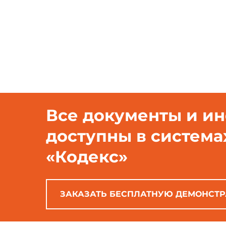
Все документы и и
2.1. Плиты должны изгото
доступны в система
утвержденному в установленно
«Кодекс»
2.2. Для изготовления пл
ГОСТ 6617-76, битумная эмуль
ЗАКАЗАТЬ БЕСПЛАТНУЮ ДЕМОНСТ