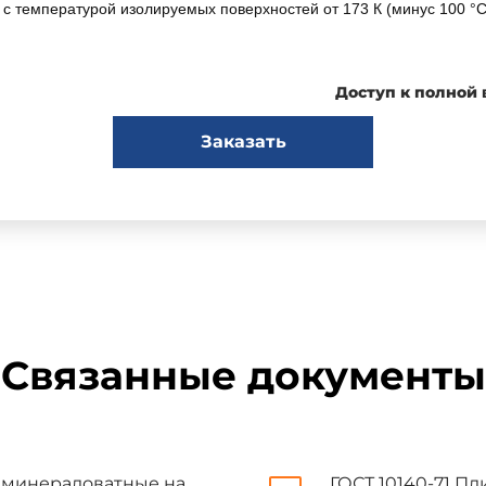
 температурой изолируемых поверхностей от 173 К (минус 100 °С) 
Доступ к полной
1. Марки и размеры
Заказать
от объемной массы подразделяются на марки: 75; 100; 150; 200; 25
 плит должны соответствовать приведенным в табл. 1.
Связанные документы
е минераловатные на
ГОСТ 10140-71 П