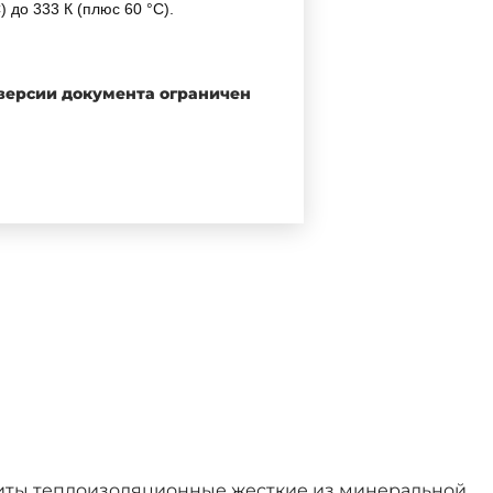
до 333 К (плюс 60 °С).
 версии документа ограничен
0.
Таблица 1
литы теплоизоляционные жесткие из минеральной