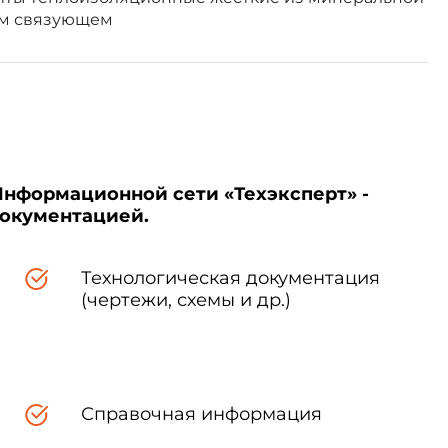
ом связующем
Информационной сети «Техэксперт» -
документацией.
Технологическая документация
(чертежи, схемы и др.)
не, толщине в миллиметрах и
Справочная информация
мм: