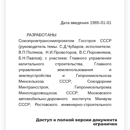
Дата введения 1985-01-01
РАЗРАБОТАНЫ
Союзпромтрансниипроектом Госстроя СССР
(руководитель темы: С.Д.Чубаров, исполнители:
В.П.Поляков, Н.И.Провоторов, В.С.Порожняков,
Б.Н.Павлов); с участием: Главного управления
капитального строительства, Главного
управления землепользования и
землеустройства и Гипрониисельхоза
Минсельхоза СССР; Союздорнии
Минтрансстроя; Гипронисельпрома
Минплодоовощхоза СССР; Московского
автомобильно-дорожного института Минвуза
СССР; Ростовского инженерно-строительного
института и Калининского политехнического
института Минвуза РСФСР; Белдорнии
Доступ к полной версии документа
Минавтодора Белорусской ССР
ограничен