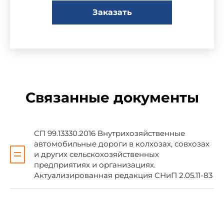
Заказать
ВНЕСЕНЫ Союзпромтрансниипроектом
Госстроя СССР
ПОДГОТОВЛЕНЫ К УТВЕРЖДЕНИЮ
Отделом технического нормирования и
стандартизации Госстроя СССР (исполнитель:
И.Д.Демин)
Связанные документы
УТВЕРЖДЕНЫ постановлением
Государственного комитета СССР по делам
СП 99.13330.2016 Внутрихозяйственные
строительства от 30 декабря 1983 г. N 344
автомобильные дороги в колхозах, совхозах
и других сельскохозяйственных
предприятиях и организациях.
Актуализированная редакция СНиП 2.05.11-83
Настоящие нормы и правила
распространяются на проектирование новых и
реконструкцию существующих