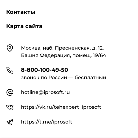
ограждения территории площадки;
Контакты
вспомогательные, обеспечивающие
Карта сайта
нерегулярный проезд пожарных машин и
других специальных транспортных средств
(авто- и электрокаров, автопогрузчиков и т.п.).
Контакты
Москва, наб. Пресненская, д. 12,
Башня Федерация, помещ. 19/64
1.4. Расчетный объем грузовых перевозок
суммарно в обоих направлениях в месяц "пик"
8-800-100-49-50
для установления категории
звонок по России — бесплатный
внутрихозяйственной дороги следует
определять в соответствии с генеральными
hotline@iprosoft.ru
схемами развития внутрихозяйственных дорог
или планами развития колхозов, совхозов и
других сельскохозяйственных предприятий и
https://vk.ru/tehexpert_iprosoft
организаций на перспективу (не менее чем на
15 лет), исходя из:
https://t.me/iprosoft
грузообразующих и грузопоглощающих