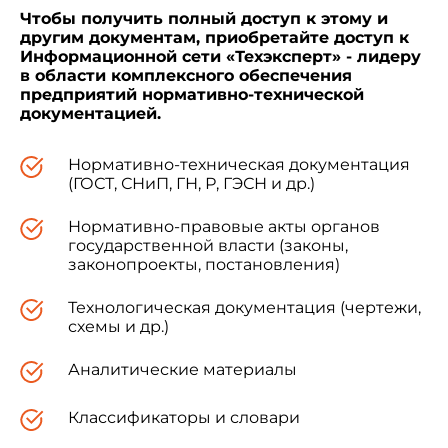
внутрихозяйственных дорог в колхозах,
Чтобы получить полный доступ к этому и
совхозах и других сельскохозяйственных
другим документам, приобретайте доступ к
предприятиях и организациях независимо от их
Информационной сети «Техэксперт» - лидеру
в области комплексного обеспечения
ведомственной принадлежности.
предприятий нормативно-технической
документацией.
Нормативно-техническая документация
1. ОБЩИЕ ПОЛОЖЕНИЯ
(ГОСТ, СНиП, ГН, Р, ГЭСН и др.)
1.1. Внутрихозяйственные автомобильные
Нормативно-правовые акты органов
дороги в колхозах, совхозах и других
государственной власти (законы,
сельскохозяйственных предприятиях и
законопроекты, постановления)
организациях* в зависимости от их назначения
и расчетного объема грузовых перевозок
Технологическая документация (чертежи,
следует подразделять на категории согласно
схемы и др.)
табл.1.
Аналитические материалы
________________
Классификаторы и словари
* В дальнейшем тексте настоящих норм и
правил вместо термина "внутрихозяйственные