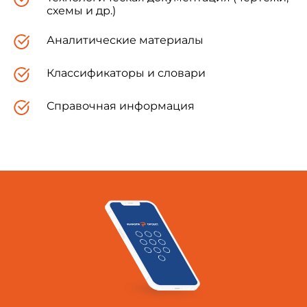
поперечные профили.
схемы и др.)
Аналитические материалы
3. Планы линейных сооружений выполняют
в масштабах 1:1000; 1:2000; 1:5000 и 1:10000.
Классификаторы и словари
Справочная информация
Масштабы для выполнения продольных и
поперечных профилей принимают в
соответствии с
ГОСТ 21.510-83
,
ГОСТ 21.511-
83
.
4. При разработке чертежей линейных
сооружений используют в качестве подосновы
топографические планы и чертежи
генерального плана.
5. На плане гидромелиоративных сетей, как
правило, указывают: