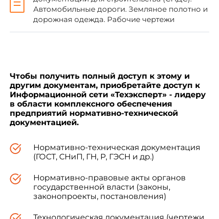
Настоящий стандарт устанавливает состав
Автомобильные дороги. Земляное полотно и
и правила выполнения строительных чертежей
дорожная одежда. Рабочие чертежи
гидромелиоративных линейных инженерных
сооружений (далее - линейных сооружений).
1. Чертежи линейных сооружений
выполняют в соответствии с общими
Чтобы получить полный доступ к этому и
требованиями стандартов ЕСКД СЭВ, а также
другим документам, приобретайте доступ к
Информационной сети «Техэксперт» - лидеру
ГОСТ 21.510-83
,
ГОСТ 21.511-83
.
в области комплексного обеспечения
предприятий нормативно-технической
документацией.
2. В состав чертежей линейных
сооружений, как правило, входят:
Нормативно-техническая документация
(ГОСТ, СНиП, ГН, Р, ГЭСН и др.)
планы гидромелиоративных сетей;
Нормативно-правовые акты органов
государственной власти (законы,
продольные профили;
законопроекты, постановления)
Технологическая документация (чертежи,