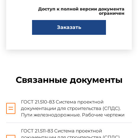
Чертежи строительные. Правила выполнения
Доступ к полной версии документа
чертежей гидромелиоративных линейных
ограничен
сооружений" введен в действие
непосредственно в качестве государственного
Заказать
стандарта СССР с 01.01.89
3. ВВЕДЕН ВПЕРВЫЕ
4. ССЫЛОЧНЫЕ НОРМАТИВНО-
ТЕХНИЧЕСКИЕ ДОКУМЕНТЫ
Связанные документы
Обозначение НТД, на который дана ссылка
ГОСТ 21.510-83 Система проектной
ГОСТ 21.510-83
документации для строительства (СПДС).
Пути железнодорожные. Рабочие чертежи
ГОСТ 21.511-83
ГОСТ 21.511-83 Система проектной
документации для строительства (СПДС).