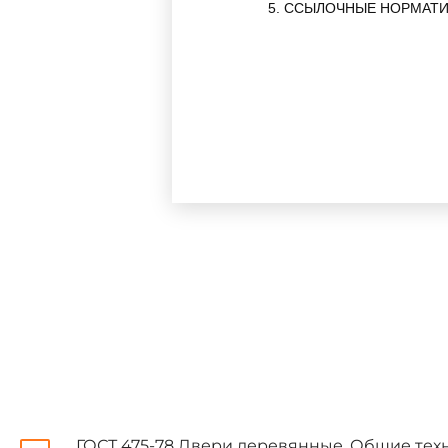
5. ССЫЛОЧНЫЕ НОРМАТ
Обозначение НТ
6. ПЕРЕИЗДАНИЕ. Июль 2
Настоящий стандарт рас
сопротивления дверей воздейс
ГОСТ 475-78 Двери деревянные. Общие техн