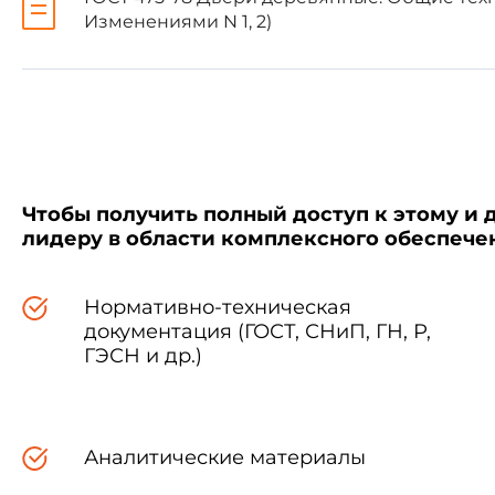
Изменениями N 1, 2)
Образцы дверей отбирают
нормативно-технической докум
Чтобы получить полный доступ к этому и 
лидеру в области комплексного обеспеч
Нормативно-техническая
документация (ГОСТ, СНиП, ГН, Р,
ГЭСН и др.)
Для испытаний применяют
- камеру для испытаний 
относительной влажности возд
Аналитические материалы