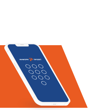
ых климатических условий,
енкой с проемом для установки
о
ГОСТ 475
;