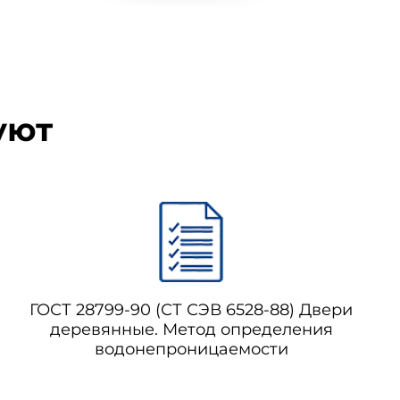
влажности воздуха (50±5)% до
ия от плоскостности дверного
оскостности измеряют на обеих
уют
ей с окончательно отделанной
журнале.
ГОСТ 28799-90 (СТ СЭВ 6528-88) Двери
деревянные. Метод определения
водонепроницаемости