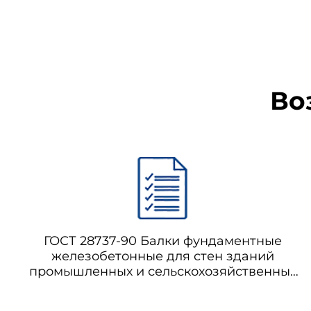
3.1. Образцы для испытан
достижения влажности древесин
3.2. На образцах двере
полотна, размеры дверного по
сторонах полотна с погрешнос
Во
Визуально проверяют сос
поверхностью - состояние отд
ГОСТ 28737-90 Балки фундаментные
железобетонные для стен зданий
промышленных и сельскохозяйственных
предприятий. Технические условия