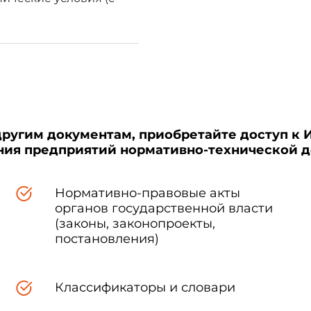
1. ОТБОР ОБРАЗЦОВ
 в соответствии с требованиями
ГОСТ 475
. Образцы должны отве
ентации (НТД) на конструкцию изделий.
другим документам, приобретайте доступ к 
ения предприятий нормативно-технической 
2. СРЕДСТВА ИСПЫТАНИЯ
Нормативно-правовые акты
органов государственной власти
(законы, законопроекты,
:
постановления)
образцов дверей на сопротивление воздействию влажной среды
уха 20%-100% и температуры 20 °С - 25 °С;
Классификаторы и словари