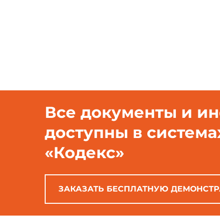
- камеру для испытани
обеспечивающую поддержание к
образца;
- инструменты для измерен
- термометр для измерения
Все документы и и
- психрометр для измерен
доступны в система
«Кодекс»
- электрический влагомер
ЗАКАЗАТЬ БЕСПЛАТНУЮ ДЕМОНСТ