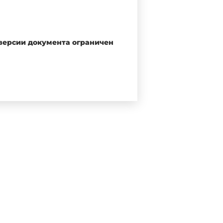
 версии документа ограничен
аздела, пункта
1; 2; 3.2
навливает метод определения
 и температуры воздуха.