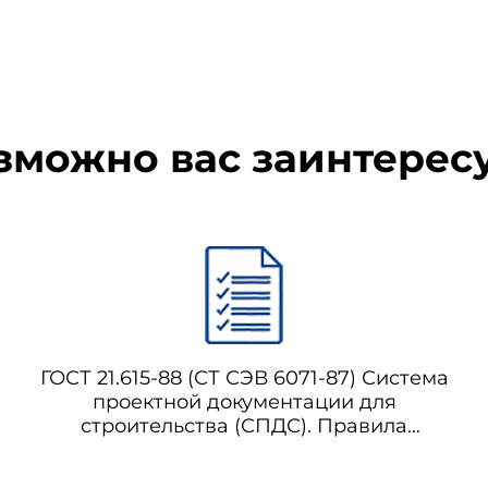
ия кондиционируют при температуре (23±2) °С и относительной 
ы (10±2)% или в течение 21 сут.
й после их кондиционирования измеряют по
ГОСТ 475
отклонен
лотна и коробки, а также зазоров в притворах. Отклонение от пл
тью не более ±0,1 мм.
зможно вас заинтерес
тояние элементов конструкции, клеевых соединений; для двер
елочного покрытия. Полученные данные отмечают в лабораторном 
ГОСТ 21.615-88 (СТ СЭВ 6071-87) Система
проектной документации для
строительства (СПДС). Правила
выполнения чертежей гидротехнических
сооружений