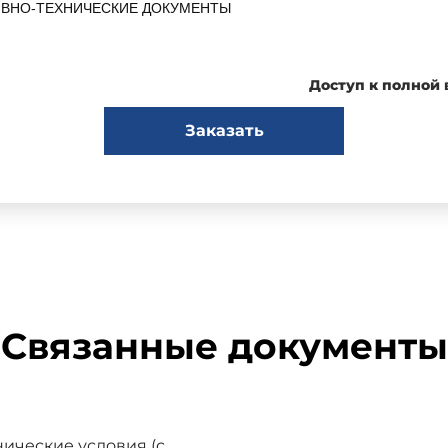
ИВНО-ТЕХНИЧЕСКИЕ ДОКУМЕНТЫ
Д, на которые дана ссылка
Доступ к полной
Номер р
Заказать
ГОСТ 475-78
005 г.
Связанные документы
пространяется на деревянные двери (далее - двери) и уста
твию климатических факторов под влиянием переменной влажности
ические условия (с