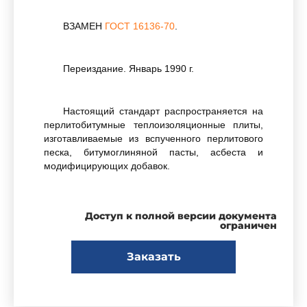
ВЗАМЕН
ГОСТ 16136-70
.
Переиздание. Январь 1990 г.
Настоящий стандарт распространяется на
перлитобитумные теплоизоляционные плиты,
изготавливаемые из вспученного перлитового
песка, битумоглиняной пасты, асбеста и
модифицирующих добавок.
Плиты перлитобитумные предназначаются
Доступ к полной версии документа
для тепловой изоляции строительных
ограничен
ограждающих конструкций, промышленного
оборудования и холодильников при
Заказать
температуре изолируемых поверхностей от 213
К (-60°С) до 373 К (+ 100°С).