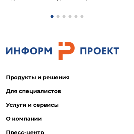
условия
Примечание. Показатель прочности на
сжатие является
факультативным до 01.01.83.
2. Технические требования
2.1. Плиты перлитобитумные должны
удовлетворять требованиям настоящего
стандарта и изготовляться по
установленным технологическим
Продукты и решения
регламентам.
Для специалистов
2.2. Для изготовления плит следует
Услуги и сервисы
применять: песок перлитовый вспученный
мелкий (порошок) марки не выше 100 по
О компании
ГОСТ 10832-83, битум нефтяной дорожный
марки БНД 40/60 по
ГОСТ 22245-76
, глину
высокопластичную или среднепластичную по
Пресс-центр