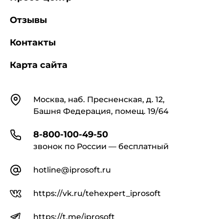
ГОСТ 9169-75
, асбест хризотиловый
полужесткий марки не ниже П-6-45 по ГОСТ
Отзывы
12871-83, модифицирующие добавки -
карбоксиметилцеллюлозу техническую или
Контакты
концентрат сульфитно-дрожжевой бражки
марки КБЖ.
Карта сайта
2.3. По физико-механическим
показателям плиты должны удовлетворять
Контакты
Москва, наб. Пресненская, д. 12,
требованиям, указанным в таблице.
Башня Федерация, помещ. 19/64
2.4. Отклонения размеров плит от
8-800-100-49-50
номинальных в мм не должны превышать:
звонок по России — бесплатный
hotline@iprosoft.ru
по длине:
https://vk.ru/tehexpert_iprosoft
при длине плит 1000 ... +/- 8
https://t.me/iprosoft