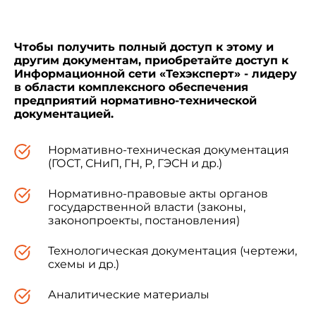
ширина 500
Чтобы получить полный доступ к этому и
другим документам, приобретайте доступ к
толщина 40, 50, 60
Информационной сети «Техэксперт» - лидеру
в области комплексного обеспечения
предприятий нормативно-технической
1.4. Условное обозначение плит состоит из
документацией.
буквенного индекса группы возгораемости,
цифрового индекса марки, размеров плит по
длине и толщине в мм и обозначения
Нормативно-техническая документация
настоящего стандарта.
(ГОСТ, СНиП, ГН, Р, ГЭСН и др.)
Нормативно-правовые акты органов
Пример условного обозначения плиты
государственной власти (законы,
трудносгораемой марки 250, длиной 1000 мм,
законопроекты, постановления)
толщиной 50 мм:
Технологическая документация (чертежи,
схемы и др.)
Т-250-1000.50
ГОСТ 16136-80
Аналитические материалы