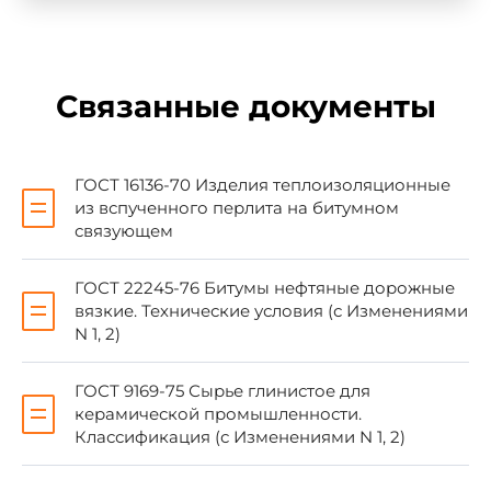
1. Основные параметры и размеры
Связанные документы
1.1. Плиты перлитобитумные в зависимости
от содержания битума относятся к
трудносгораемым (Т) или сгораемым (С)
материалам.
ГОСТ 16136-70 Изделия теплоизоляционные
из вспученного перлита на битумном
связующем
1.2. Плиты в зависимости от плотности
(объемной массы) подразделяются на марки
ГОСТ 22245-76 Битумы нефтяные дорожные
200, 225, 250 и 300.
вязкие. Технические условия (с Изменениями
N 1, 2)
1.3. Номинальные размеры плит в мм
должны быть следующими:
ГОСТ 9169-75 Сырье глинистое для
керамической промышленности.
Классификация (с Изменениями N 1, 2)
длина 500; 1000