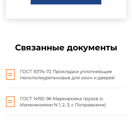
ГОСТ 14192-96
ТУ 6-05-1688-74
ТУ 6-55-46-90
Связанные документы
5. ИЗДАНИЕ (март 2003 г.) с Поправкой
(ИУС 5-91)
ГОСТ 10174-72 Прокладки уплотняющие
пенополиуретановые для окон и дверей
Настоящий стандарт распространяется на
уплотняющие пенополиуретановые прокладки
ГОСТ 14192-96 Маркировка грузов (с
(далее - прокладки), предназначенные для
Изменениями N 1, 2, 3, с Поправками)
уплотнения притворов окон и дверей с целью
снижения теплопотерь, воздухо-, звуко- и
пылепроницаемости.