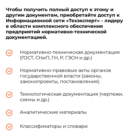
Чтобы получить полный доступ к этому и
другим документам, приобретайте доступ к
Информационной сети «Техэксперт» - лидеру
1. ТЕХНИЧЕСКИЕ ТРЕБОВАНИЯ
в области комплексного обеспечения
предприятий нормативно-технической
документацией.
1.1. Прокладки должны изготавливаться в
Нормативно-техническая документация
соответствии с требованиями настоящего
(ГОСТ, СНиП, ГН, Р, ГЭСН и др.)
стандарта по технологической документации,
утвержденной в установленном порядке.
Нормативно-правовые акты органов
государственной власти (законы,
законопроекты, постановления)
1.2. Типы и размеры
Технологическая документация (чертежи,
схемы и др.)
1.2.1. Прокладки в зависимости от
конструкции подразделяют на три типа (черт.1):
Аналитические материалы
Классификаторы и словари