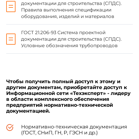
документации для строительства (СПДС).
5. ИЗДАНИЕ (август 2002 г.) с Изменением
Правила выполнения спецификации
N 1, утвержденным в сентябре 1980 г. (ИУС 1-
оборудования, изделий и материалов
81)
ГОСТ 21.206-93 Система проектной
документации для строительства (СПДС).
Условные обозначения трубопроводов
Настоящий стандарт устанавливает состав
и правила выполнения рабочих чертежей
внутренних водопровода и канализации (в том
числе бытового горячего водоснабжения)
Чтобы получить полный доступ к этому и
зданий и сооружений всех отраслей
другим документам, приобретайте доступ к
промышленности и народного хозяйства.
Информационной сети «Техэксперт» - лидеру
в области комплексного обеспечения
предприятий нормативно-технической
Стандарт не распространяется на правила
документацией.
оформления технологических рабочих
чертежей сооружений водоподготовки и очистки
Нормативно-техническая документация
сточных вод.
(ГОСТ, СНиП, ГН, Р, ГЭСН и др.)