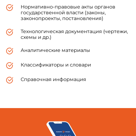
Нормативно-правовые акты органов
государственной власти (законы,
законопроекты, постановления)
1. ОБЩИЕ ТРЕБОВАНИЯ
Технологическая документация (чертежи,
1.1. Рабочие чертежи водопровода и
схемы и др.)
канализации выполняют в соответствии с
требованиями настоящего стандарта и других
Аналитические материалы
стандартов Системы проектной документации
для строительства (СПДС).
Классификаторы и словари
1.2. В рабочие чертежи водопровода и
Справочная информация
канализации включают:
- основной комплект рабочих чертежей
марки ВК;
- чертежи общих видов нестандартных
(нетиповых) конструкций систем водопровода и