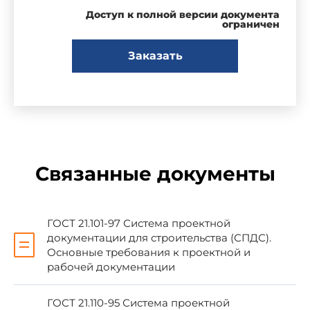
Постановлением Государственного комитета
Доступ к полной версии документа
СССР по делам строительства от 31.07.79 N
ограничен
133
Заказать
3. ВВЕДЕН ВПЕРВЫЕ
4. ССЫЛОЧНО-НОРМАТИВНО-
ТЕХНИЧЕСКИЕ ДОКУМЕНТЫ
Связанные документы
Обозначение НТД, на который дана ссылка
ГОСТ 21.101-97
2.1, 2.3
ГОСТ 21.101-97 Система проектной
ГОСТ 21.110-95
2.5
документации для строительства (СПДС).
Основные требования к проектной и
ГОСТ 21.206-93
1.4
рабочей документации
ГОСТ 21.110-95 Система проектной