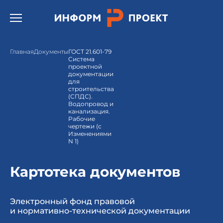
Открыть бургер меню.
Главная
Документы
ГОСТ 21.601-79
Система
проектной
документации
для
строительства
(СПДС).
Водопровод и
канализация.
Рабочие
чертежи (с
Изменениями
N 1)
Картотека документов
Электронный фонд правовой
и нормативно-технической документации