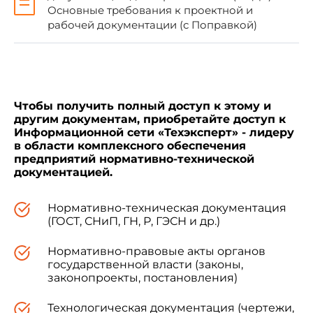
Основные требования к проектной и
рабочей документации (с Поправкой)
1.2. При воздействии слабоагрессивных
сред на конструкции зданий и сооружений
указания по антикоррозионной защите
приводят в общих данных по рабочим
чертежам соответствующей марки.
Чтобы получить полный доступ к этому и
другим документам, приобретайте доступ к
Информационной сети «Техэксперт» - лидеру
1.3. В состав основного комплекта рабочих
в области комплексного обеспечения
чертежей марки АЗ включают:
предприятий нормативно-технической
документацией.
общие данные по рабочим чертежам;
Нормативно-техническая документация
(ГОСТ, СНиП, ГН, Р, ГЭСН и др.)
рабочие чертежи антикоррозионной
Нормативно-правовые акты органов
защиты;
государственной власти (законы,
законопроекты, постановления)
ведомость объемов антикоррозионных
Технологическая документация (чертежи,
работ по объектам защиты.