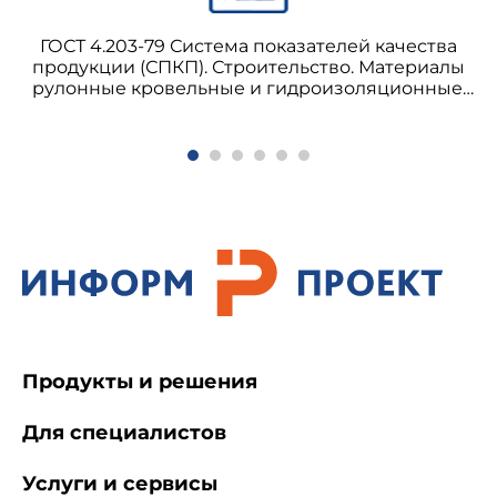
вентиляции;
ГОСТ 4.203-79 Система показателей качества
продукции (СПКП). Строительство. Материалы
в графах "Характеристика жидких сред" -
рулонные кровельные и гидроизоляционные.
наименование или химический состав по
Номенклатура показателей
компонентам, их концентрацию (мг/л, г/л, %) и
температуру (°С);
в графах "Интенсивность воздействия
агрессивной среды на полы", "Механическое
воздействие на полы" и "Вид уборки пола" -
данные, характеризующие воздействие на
полы, в соответствии с наименованием граф;
Продукты и решения
Для специалистов
Услуги и сервисы