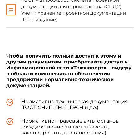
в информационной системе общего
документации для строительства (СПДС).
пользования - на официальном сайте
Учет и хранение проектной документации
Федерального агентства по техническому
(Переиздание)
регулированию и метрологии в сети
Интернет (gost.ru)
Чтобы получить полный доступ к этому и
другим документам, приобретайте доступ к
ВНЕСЕНА поправка, опубликованная в ИУС
Информационной сети «Техэксперт» - лидеру
N 1, 2015 год
в области комплексного обеспечения
предприятий нормативно-технической
документацией.
Поправка внесена изготовителем базы
данных
Нормативно-техническая документация
(ГОСТ, СНиП, ГН, Р, ГЭСН и др.)
Нормативно-правовые акты органов
1 Область применения
государственной власти (законы,
законопроекты, постановления)