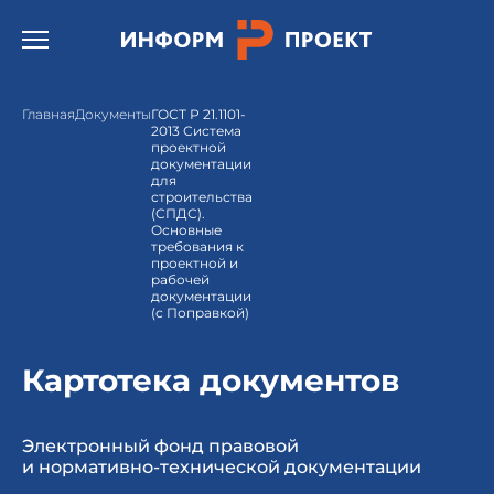
Открыть бургер меню.
Главная
Документы
ГОСТ Р 21.1101-
2013 Система
проектной
документации
для
строительства
(СПДС).
Основные
требования к
проектной и
рабочей
документации
(с Поправкой)
Картотека документов
Электронный фонд правовой
и нормативно-технической документации