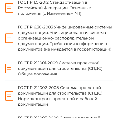
ГОСТ Р 1.0-2012 Стандартизация в
Российской Федерации. Основные
положения (с Изменением N 1)
ГОСТ Р 6.30-2003 Унифицированные системы
Правила применения настоящего
документации. Унифицированная система
стандарта установлены в
ГОСТ Р 1.0-2012
организационно-распорядительной
(раздел 8). Информация об изменениях к
документации. Требования к оформлению
настоящему стандарту публикуется в
документов (не нуждается в госрегистрации)
ежегодном (по состоянию на 1 января
текущего года) информационном указателе
"Национальные стандарты", а официальный
ГОСТ Р 21.1001-2009 Система проектной
текст изменений и поправок - в ежемесячном
документации для строительства (СПДС).
информационном указателе "Национальные
Общие положения
стандарты". В случае пересмотра (замены)
или отмены настоящего стандарта
ГОСТ Р 21.1002-2008 Система проектной
соответствующее уведомление будет
документации для строительства (СПДС).
опубликовано в ближайшем выпуске
ежемесячного информационного указателя
Нормоконтроль проектной и рабочей
"Национальные стандарты".
документации
Соответствующая информация,
уведомление и тексты размещаются также
ГОСТ Р 21.1003-2009 Система проектной