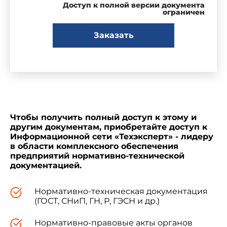
Доступ к полной версии документа
крупяная и комбикормовая промышленность.
ограничен
Водохозяйственное строительство" (СН 500-77)
в части норм расхода материалов и изделий по
Заказать
объектам водохозяйственного строительства,
"Нормы расхода труб на 1 млн. руб. сметной
стоимости строительно-монтажных работ.
Промышленное, транспортное,
сельскохозяйственное, коммунальное
строительство, связь. Объекты
здравоохранения, просвещения, культуры и
спорта. На 1000 кв.м приведенной общей
Чтобы получить полный доступ к этому и
площади жилых зданий" (СН 526-80) в части
другим документам, приобретайте доступ к
норм расхода труб по объектам
Информационной сети «Техэксперт» - лидеру
водохозяйственного строительства.
в области комплексного обеспечения
предприятий нормативно-технической
документацией.
ОБЩАЯ ЧАСТЬ
Нормативно-техническая документация
(ГОСТ, СНиП, ГН, Р, ГЭСН и др.)
1. Настоящие нормы предназначены для
Нормативно-правовые акты органов