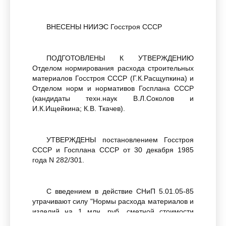
ВНЕСЕНЫ НИИЭС Госстроя СССР
ПОДГОТОВЛЕНЫ К УТВЕРЖДЕНИЮ
Отделом нормирования расхода строительных
материалов Госстроя СССР (Г.К.Расщупкина) и
Отделом норм и нормативов Госплана СССР
(кандидаты техн.наук В.Л.Соколов и
И.К.Ищейкина; К.В. Ткачев).
УТВЕРЖДЕНЫ постановлением Госстроя
СССР и Госплана СССР от 30 декабря 1985
года N 282/301.
С введением в действие СНиП 5.01.05-85
утрачивают силу "Нормы расхода материалов и
изделий на 1 млн. руб. сметной стоимости
строительно-монтажных работ. Мукомольно-