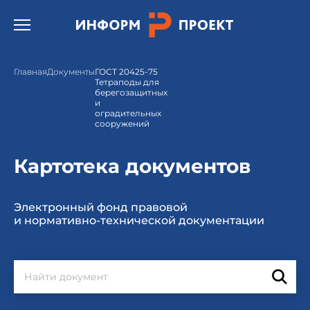
Открыть бургер меню.
Главная
Документы
ГОСТ 20425-75
Тетраподы для
берегозащитных
и
оградительных
сооружений
Картотека документов
Электронный фонд правовой
и нормативно-технической документации