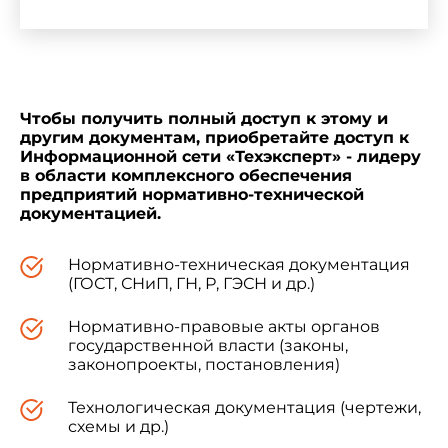
+--------------------------------------------------------------
------+
¦Марки¦ Основные размеры, см
¦
¦ +---------------------------------------------------------
-----¦
Чтобы получить полный доступ к этому и
¦ ¦ Высота ¦ Расстояние от ¦Высота ¦ Диаметр
другим документам, приобретайте доступ к
¦ Диаметр ¦Ширина¦
Информационной сети «Техэксперт» - лидеру
¦ ¦ тетра- ¦плоскости малого¦усечен-¦
в области комплексного обеспечения
большого ¦ малого ¦тетра-¦
предприятий нормативно-технической
¦ ¦ пода ¦основания усече-¦ ного ¦
документацией.
основания¦ основания¦пода ¦
¦ ¦
¦нного конуса до ¦конуса
¦усеченного¦усеченного¦
¦
Нормативно-техническая документация
¦ ¦ ¦центра тетрапода¦
(ГОСТ, СНиП, ГН, Р, ГЭСН и др.)
¦ конуса ¦
конуса ¦ ¦
¦ ¦ ¦
¦ ¦
¦
¦ ¦
Нормативно-правовые акты органов
+-----+--------+----------------+-------+----------+--------
государственной власти (законы,
--+------¦
законопроекты, постановления)
¦Т-1,5¦ 134 ¦ 88 ¦ 57 ¦ 65 ¦ 38
¦144 ¦
Технологическая документация (чертежи,
¦ ¦ ¦ ¦ ¦ ¦ ¦ ¦
схемы и др.)
¦Т-3,0¦ 170 ¦ 112 ¦ 85 ¦ 78 ¦ 46