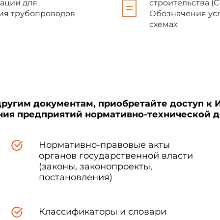
тации для
строительства (
Госстрой Республики Таджик
ния трубопроводов
Обозначения усл
схемах
Минстройархитектуры Украи
 июля 1994 г. в качестве государственного стандарта Российс
94 г. N 18-29
другим документам, приобретайте доступ к 
ения предприятий нормативно-технической 
2 г.
Нормативно-правовые акты
органов государственной власти
(законы, законопроекты,
постановления)
танавливает основные условные графические обозначения элем
обозначения трубопроводов этих систем на чертежах и схемах
ения.
Классификаторы и словари