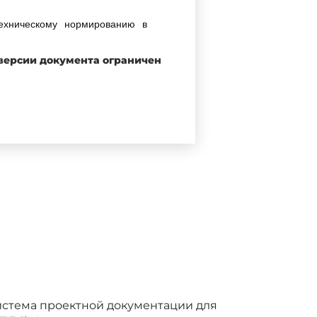
ехническому нормированию в
 версии документа ограничен
ударственного управления
ельством
еспублики
ки Армения
сь
тан
лики
Система проектной документации для