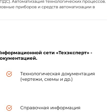
СПДС). Автоматизация технологических процессов.
истан
овные приборов и средств автоматизации в
ны
кой Федерации Постановлением
Информационной сети «Техэксперт» -
документацией.
Технологическая документация
(чертежи, схемы и др.)
ентов санитарно-технических
 при проектировании зданий и
Справочная информация