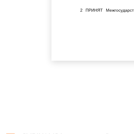
2 ПРИНЯТ Межгосударств
строительстве 10 ноября 1993 г
За принятие проголосовал
Наименова
Азербайджанская Республика
Республика Армения
Республика Беларусь
Республика Казахстан
Кыргызская Республика
Российская Федерация