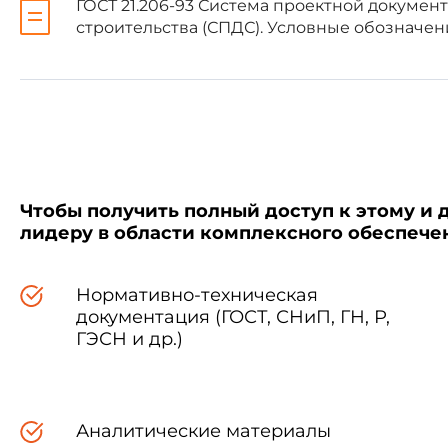
ГОСТ 21.206-93 Система проектной докумен
Республика Таджикистан
строительства (СПДС). Условные обозначе
Украина
3 ВВЕДЕН В ДЕЙСТВИЕ с 1
Госстроя России от 5 апреля 19
4 ВВЕДЕН ВПЕРВЫЕ
Чтобы получить полный доступ к этому и 
лидеру в области комплексного обеспеч
5 ПЕРЕИЗДАНИЕ. Март 200
Нормативно-техническая
документация (ГОСТ, СНиП, ГН, Р,
ГЭСН и др.)
1 Настоящий стандарт ус
систем и буквенно-цифровые 
сооружений различного назнач
Аналитические материалы