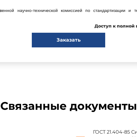
енной научно-технической комиссией по стандартизации и т
.
Доступ к полной
и:
Заказать
ние государства
Наименование органа гос
строит
Госстрой Азербайджанской Р
Госупрархитектура Республи
Госстрой Республики Белару
Связанные документы
Минстрой Республики Казахс
Госстрой Кыргызской Респуб
Госстрой России
ГОСТ 21.404-85 