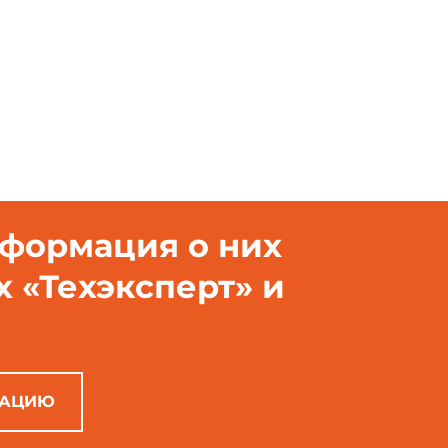
использованы ссылки на следующие стандарты:
роектной документации для строительства. Условные обозначени
 проектной документации для строительства. Автоматизация
в и средств автоматизации в схемах
нформация о них
х «Техэксперт» и
РАЦИЮ