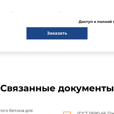
панелей в зданиях с относительной влажностью воздуха помеще
рхности панелей пароизоляционного покрытия, предусмотренного
Доступ к полной
Заказать
токлавного ячеистого бетона для цоколей и стен подвалов, а так
1. ТЕХНИЧЕСКИЕ ТРЕБОВАНИЯ
отовляться в соответствии с требованиями настоящего стан
Связанные документы
м порядке.
ных размеров панелей, указанных в рабочих чертежах, не должны 
того бетона для
ГОСТ 11690-66 П