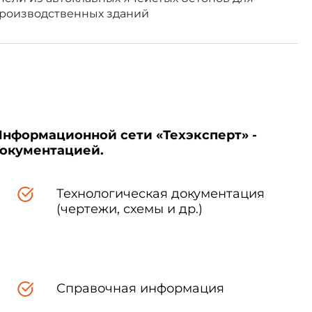
производственных зданий
Информационной сети «Техэксперт» -
документацией.
Технологическая документация
(чертежи, схемы и др.)
вышать 3 мм на длине 2 м.
азностью длин диагоналей, не
Справочная информация