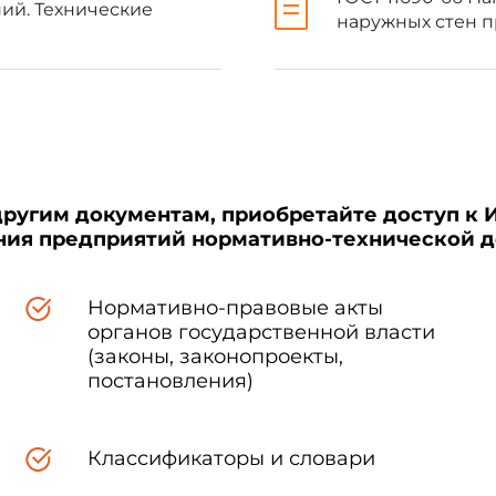
ий. Технические
наружных стен 
........................ +/-5 мм
........................ +/-7 мм
........................ +/-5 мм
другим документам, приобретайте доступ к 
нию проемов и вырезов ....... +/-5 мм
ения предприятий нормативно-технической 
ерметика ................. +/-1 мм
Нормативно-правовые акты
органов государственной власти
(законы, законопроекты,
линейности профиля лицевых поверхностей панелей не должно пре
постановления)
оугольности наружной поверхности панелей, характеризуемое р
й длиной:
Классификаторы и словари