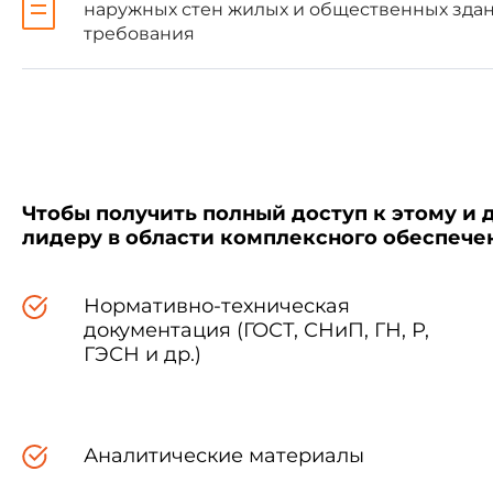
наружных стен жилых и общественных здан
требования
для панелей длиной до 4,5 м ...
для панелей длиной св. 4,5 м ..
по высоте и толщине панелей ...
Чтобы получить полный доступ к этому и 
по ширине, высоте и положе
лидеру в области комплексного обеспеч
по высоте выступа для упора г
Нормативно-техническая
документация (ГОСТ, СНиП, ГН, Р,
ГЭСН и др.)
1.3. Отклонение от прямо
1.4. Отклонение от прям
должно превышать для панеле
Аналитические материалы