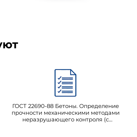
уют
ять требованиям действующих
 35, 50, 75 и 100.
она панелей в высушенном до
стика должны соответствовать
ГОСТ 22690-88 Бетоны. Определение
прочности механическими методами
неразрушающего контроля (с
Поправкой)