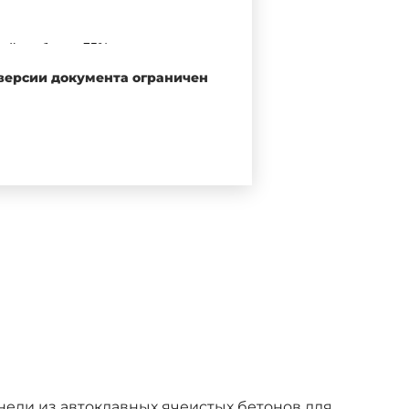
ний не более 75% при условии
 рабочими чертежами.
 версии документа ограничен
же стен зданий с агрессивными
дарта по рабочим чертежам,
превышать:
анели из автоклавных ячеистых бетонов для