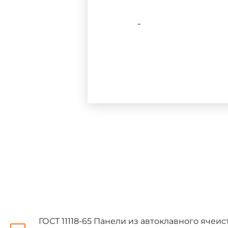
Допускается применение 
нанесения на внутренние пове
Применение панелей из ав
средами не допускается.
1.1. Панели должны изг
утвержденным в установленно
1.2. Отклонения от проект
ГОСТ 11118-65 Панели из автоклавного ячеис