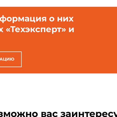
нформация о них
х «Техэксперт» и
РАЦИЮ
зможно вас заинтерес