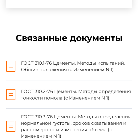
ГОСТ 310.1-76
3
ГОСТ 310.2-76
3
ГОСТ 310.3-76
3
ГОСТ 310.4-81
3
Связанные документы
ГОСТ 310.5-88
3
ГОСТ 310.6-85
3
ГОСТ 310.1-76 Цементы. Методы испытаний.
ГОСТ 3476-74
1
Общие положения (с Изменением N 1)
ГОСТ 4013-82
1
ГОСТ 5382-91
3
ГОСТ 310.2-76 Цементы. Методы определения
тонкости помола (с Изменением N 1)
ГОСТ 6139-91
3
ГОСТ 6613-86
1
ГОСТ 310.3-76 Цементы. Методы определения
ГОСТ 30515-97
2
нормальной густоты, сроков схватывания и
равномерности изменения объема (с
Изменением N 1)