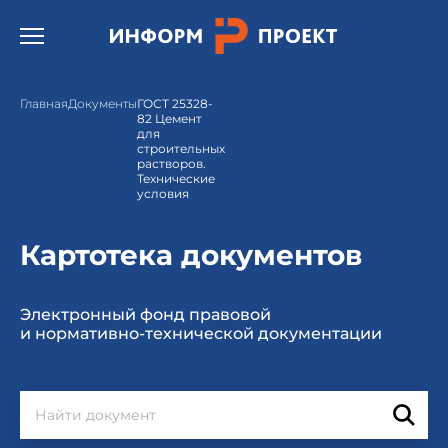
Открыть бургер меню.
Главная
Документы
ГОСТ 25328-
82 Цемент
для
строительных
растворов.
Технические
условия
Картотека документов
Электронный фонд правовой
и нормативно-технической документации