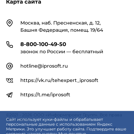
Карта сайта
Контакты
Москва, наб. Пресненская, д. 12,
Башня Федерация, помещ. 19/64
8-800-100-49-50
звонок по России — бесплатный
hotline@iprosoft.ru
https://vk.ru/tehexpert_iprosoft
https://t.me/iprosoft
©2021 - 2026 ООО «Информпроект Групп». Все права
защищены.
Сайт использует куки-файлы и обрабатывает
персональные данные с использованием Яндекс
Политика в отношении обработки персональных
Метрики. Это улучшает работу сайта. Подтвердите ваше
данных
согласие, нажав кнопку Мне понятно.