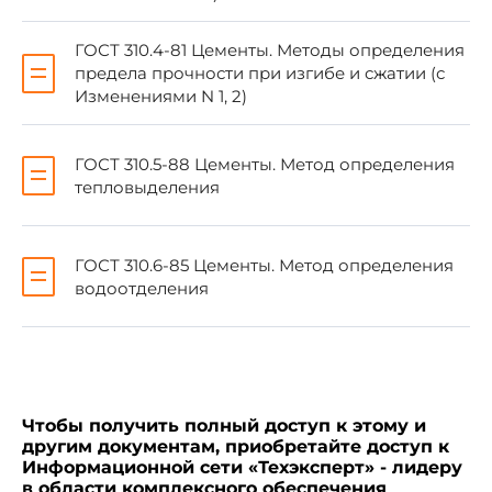
5. ПЕРЕИЗДАНИЕ. Декабрь 2003 г.
ГОСТ 310.4-81 Цементы. Методы определения
предела прочности при изгибе и сжатии (с
Изменениями N 1, 2)
Настоящий стандарт распространяется на
ГОСТ 310.5-88 Цементы. Метод определения
цемент, получаемый на основе
портландцементного клинкера и
тепловыделения
предназначенный для строительных растворов,
применяемых при производстве кладочных,
облицовочных и штукатурных работ, а также для
ГОСТ 310.6-85 Цементы. Метод определения
изготовления неармированных бетонов марок
водоотделения
М 50 и ниже, к которым не предъявляются
требования по морозостойкости.
Чтобы получить полный доступ к этому и
другим документам, приобретайте доступ к
Информационной сети «Техэксперт» - лидеру
в области комплексного обеспечения