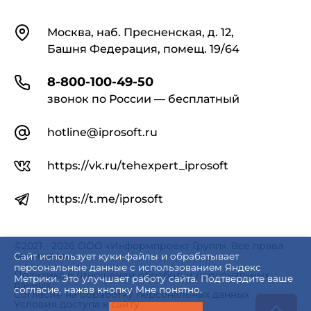
Контакты
Москва, наб. Пресненская, д. 12,
Башня Федерация, помещ. 19/64
8-800-100-49-50
звонок по России — бесплатный
hotline@iprosoft.ru
https://vk.ru/tehexpert_iprosoft
https://t.me/iprosoft
©2021 - 2026 ООО «Информпроект Групп». Все права
защищены.
Сайт использует куки-файлы и обрабатывает
персональные данные с использованием Яндекс
Политика в отношении обработки персональных
Метрики. Это улучшает работу сайта. Подтвердите ваше
данных
согласие, нажав кнопку Мне понятно.
Согласие на обработку персональных данных
Условия доступа к сайту