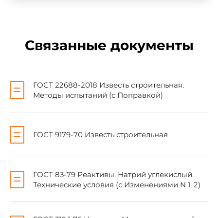
2. УТВЕРЖДЕН И ВВЕДЕН В ДЕЙСТВИЕ
Постановлением Государственного комитета
Связанные документы
Совета Министров СССР по делам
строительства от 29.07.77 N 109
3. ВЗАМЕН
ГОСТ 9179-70
в части методов
ГОСТ 22688-2018 Известь строительная.
испытаний
Методы испытаний (с Поправкой)
4. ССЫЛОЧНЫЕ НОРМАТИВНО-
ТЕХНИЧЕСКИЕ ДОКУМЕНТЫ
ГОСТ 9179-70 Известь строительная
Обозначение НТД, на который дана ссылка
ГОСТ 83-79 Реактивы. Натрий углекислый.
Технические условия (с Изменениями N 1, 2)
ГОСТ 83-79
ГОСТ 310.1-76