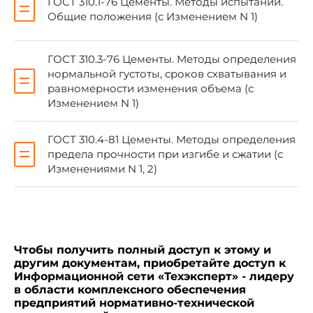
ГОСТ 310.1-76 Цементы. Методы испытаний.
ГОСТ 310.3-76
Общие положения (с Изменением N 1)
ГОСТ 310.4-81
ГОСТ 3118-77
ГОСТ 310.3-76 Цементы. Методы определения
нормальной густоты, сроков схватывания и
ГОСТ 3760-79
равномерности изменения объема (с
Изменением N 1)
ГОСТ 4233-77
ГОСТ 4234-77
ГОСТ 310.4-81 Цементы. Методы определения
предела прочности при изгибе и сжатии (с
ГОСТ 5833-75
Изменениями N 1, 2)
ГОСТ 6613-86
ГОСТ 6709-72
ГОСТ 9179-77
Чтобы получить полный доступ к этому и
ГОСТ 10178-85
другим документам, приобретайте доступ к
Информационной сети «Техэксперт» - лидеру
ГОСТ 10652-73
в области комплексного обеспечения
предприятий нормативно-технической
ГОСТ 17299-78