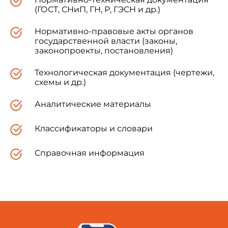
погрешностью до 0,1% по формуле
(ГОСТ, СНиП, ГН, Р, ГЭСН и др.)
Нормативно-правовые акты органов
, (1)
государственной власти (законы,
законопроекты, постановления)
Технологическая документация (чертежи,
где
- плотность измельченного в порошок
схемы и др.)
бетона, определенная при помощи пикнометра
или прибора Ле-Шателье по методике
ГОСТ
Аналитические материалы
8269.0
, кг/м
;
Классификаторы и словари
- плотность сухого бетона в серии
Справочная информация
образцов, определенная по
ГОСТ 12730.1
, кг/м
.
4. Объем открытых капиллярных пор
бетона в серии образцов
в процентах
определяют по формуле