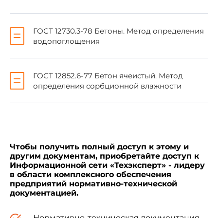
1. Настоящий стандарт распространяется
ГОСТ 12730.3-78 Бетоны. Метод определения
на бетоны всех видов и устанавливает методы
водопоглощения
определения показателей пористости по
результатам определения их плотности,
водопоглощения и сорбционной влажности по
ГОСТ 12730.1
,
ГОСТ 12730.3
и
ГОСТ 12852.6
.
ГОСТ 12852.6-77 Бетон ячеистый. Метод
определения сорбционной влажности
2. Для определения объема открытых
некапиллярных пор бетона (объема
межзерновых пустот) образцы насыщают в воде
в течение 24 ч по
ГОСТ 12730.3
, затем
выдерживают 10 мин на решетке, после чего
Чтобы получить полный доступ к этому и
определяют их объем в объемомере по
ГОСТ
другим документам, приобретайте доступ к
12730.1
(без предварительного высушивания и
Информационной сети «Техэксперт» - лидеру
парафинирования).
в области комплексного обеспечения
предприятий нормативно-технической
документацией.
3. Полный объем пор бетона серии
образцов
в процентах определяют с
Нормативно-техническая документация