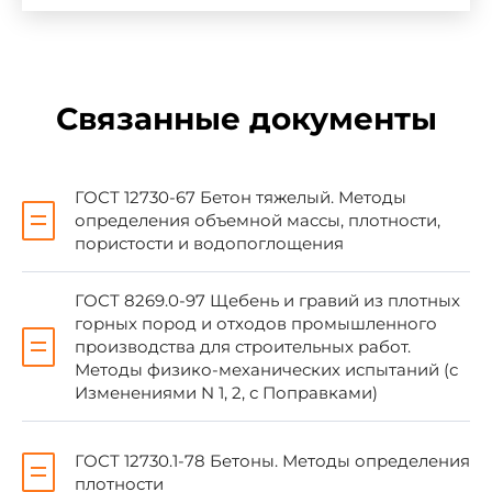
4. ССЫЛОЧНЫЕ НОРМАТИВНО-
ТЕХНИЧЕСКИЕ ДОКУМЕНТЫ
Связанные документы
Обозначение НТД, на который дана ссылка
ГОСТ 8269.0-97
3
ГОСТ 12730-67 Бетон тяжелый. Методы
ГОСТ 12730.1-78
1-3, 5
определения объемной массы, плотности,
пористости и водопоглощения
ГОСТ 12730.3-78
1, 2, 
ГОСТ 12852.6-77
1, 7
ГОСТ 8269.0-97 Щебень и гравий из плотных
горных пород и отходов промышленного
производства для строительных работ.
Методы физико-механических испытаний (с
Изменениями N 1, 2, с Поправками)
5. ПЕРЕИЗДАНИЕ. Июнь 2007 г.
ГОСТ 12730.1-78 Бетоны. Методы определения
плотности