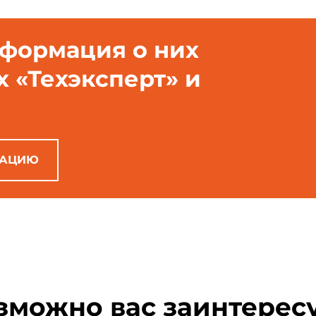
нформация о них
х «Техэксперт» и
РАЦИЮ
зможно вас заинтерес