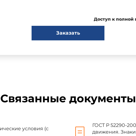
Доступ к полной
1. ТИПЫ, ОСНОВНЫЕ ПАРАМЕТРЫ И РАЗМЕРЫ
Заказать
дорожных знаков подразделяют на два типа:
ым сечением;
чным сечением (безопасные);
ливают длиной 3500, 4000, 4500, 5000 и 5500 мм, типа 2 - длиной
Связанные документы
ависимости от типоразмера числа знаков, устанавливаемых на о
выбирать согласно рекомендованному приложению.
ГОСТ Р 52290-20
ические условия (с
движения. Знаки