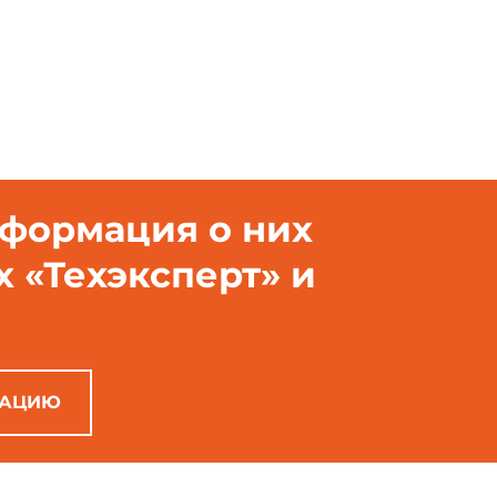
к
5
90
нформация о них
х «Техэксперт» и
РАЦИЮ