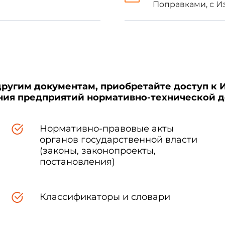
Поправками, с Из
змеры опор должны соответствовать указанным на чертеже и в табл
Опора типа 1
другим документам, приобретайте доступ к 
ения предприятий нормативно-технической 
Опора типа 2
Нормативно-правовые акты
органов государственной власти
(законы, законопроекты,
постановления)
меры
Диаметр отверстия
Изгибающий момент в
С
Классификаторы и словари
ослабленного попереч-
расчетном поперечном
ного сечения
, мм
сечении
, Н·м (кгс·м)