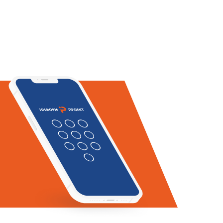
руглым
прямоугольным