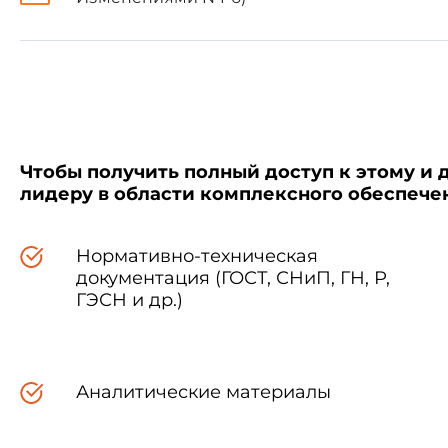
1.4. Форма и основные ра
Чтобы получить полный доступ к этому и 
лидеру в области комплексного обеспеч
Нормативно-техническая
документация (ГОСТ, СНиП, ГН, Р,
ГЭСН и др.)
Марка
Основные раз
Аналитические материалы
опоры*
опоры, м