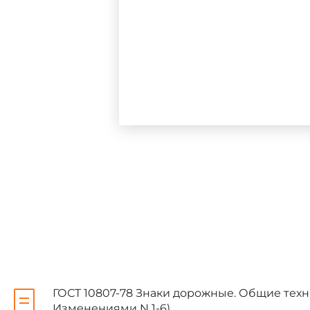
1.1. Опоры для установки 
1 - со сплошным поперечн
2 - с ослабленным попере
1.2. Опоры типа 1 изготав
8000 и 8500 мм.
1.3. Параметры опоры в з
расчетном сечениии следует 
ГОСТ 10807-78 Знаки дорожные. Общие техн
Изменениями N 1-6)