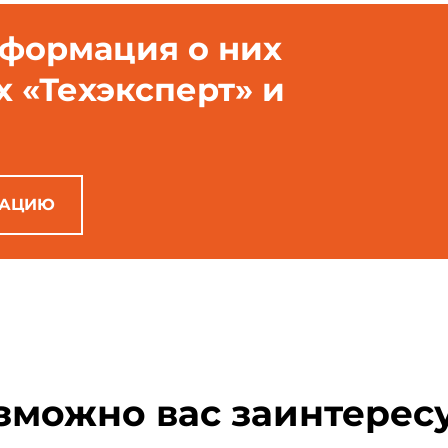
нформация о них
х «Техэксперт» и
РАЦИЮ
зможно вас заинтерес