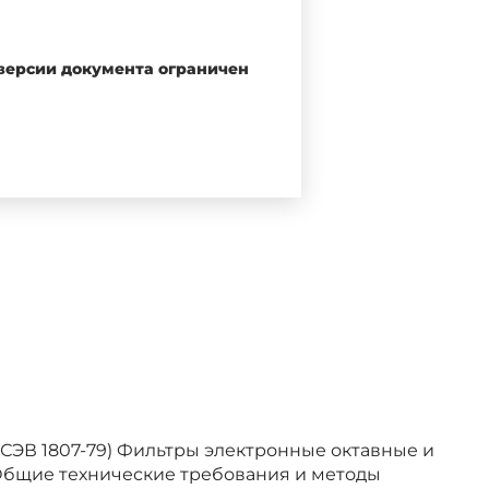
тета СССР от 16.06.89 N 96
 версии документа ограничен
Т СЭВ 1807-79) Фильтры электронные октавные и
Общие технические требования и методы