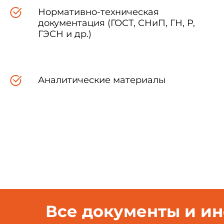
Нормативно-техническая
Примечание. При исполне
документация (ГОСТ, СНиП, ГН, Р,
tutti-fortissimo следует пауз
реверберацию (литавры, конт
ГЭСН и др.)
Аналитические материалы
Все документы и и