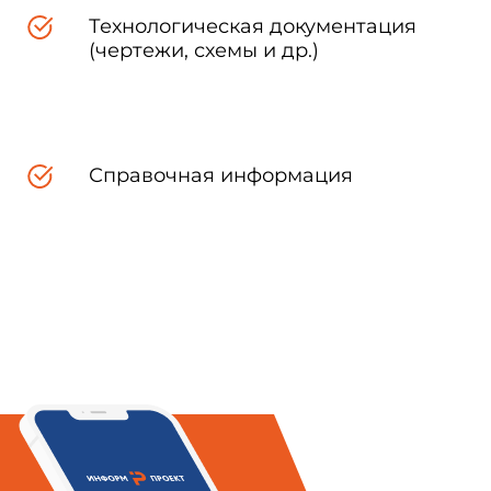
Технологическая документация
ых после резко обрывающегося
(чертежи, схемы и др.)
струменты, имеющие собственную
Справочная информация