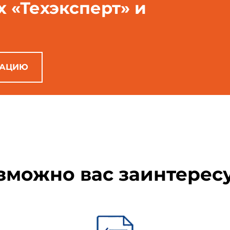
х «Техэксперт» и
РАЦИЮ
зможно вас заинтерес