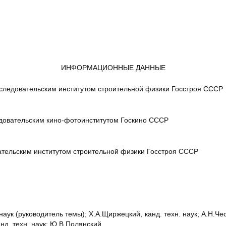
9
ИНФОРМАЦИОННЫЕ ДАННЫЕ
ледовательским институтом строительной физики Госстроя СССР
довательским кино-фотоинститутом Госкино СССР
тельским институтом строительной физики Госстроя СССР
наук (руководитель темы); Х.А.Щиржецкий, канд. техн. наук; А.Н.Че
нд. техн. наук; Ю.В.Полянский