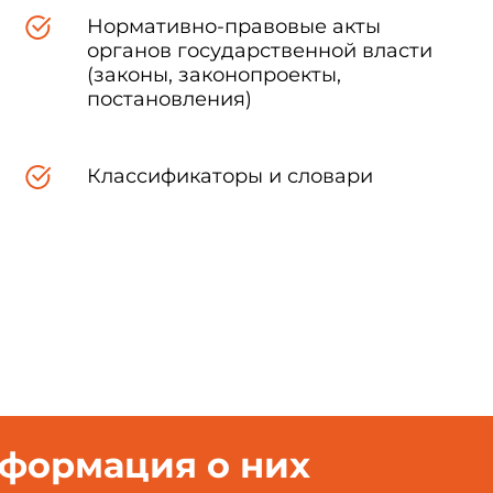
Нормативно-правовые акты
нии оркестровой музыки необходимо выбирать отрывки, в котор
органов государственной власти
а длительностью 3-5 с. В состав оркестра не должны включаться ин
рабасы, цимбалы, рояль).
(законы, законопроекты,
постановления)
Классификаторы и словари
нформация о них