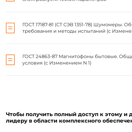
ГОСТ 24863-87
ГОСТ 17187-81 (СТ СЭВ 1351-78) Шумомеры. 
Настоящий стандарт уст
требования и методы испытаний (с Измене
концертных залах, зрительных 
ГОСТ 24863-87 Магнитофоны бытовые. Общ
условия (с Изменением N 1)
1.1. Измерения времени 
геометрическими частотами и 
Измерения проводят в 16 т
1.2. Звуковой сигнал при
Чтобы получить полный доступ к этому и 
качестве звукового сигнала 
лидеру в области комплексного обеспеч
холостые выстрелы из пистолет