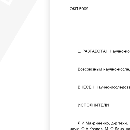
ОКП 500
1. РАЗРАБОТАН Научно-исс
Всесоюзным научно-иссле
ВНЕСЕН Научно-исследова
ИСПОЛНИТЕЛИ
Л.И.Макриненко, д-р техн. 
наук; Ю.А.Козлов; М.Ю.Ланэ, ка