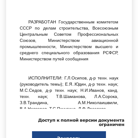
РАЗРАБОТАН Государственным комитетом
СССР по делам строительства, Всесоюзным
Центральным Советом Профессиональных
Союзов, Министерством авиационной
промышленности, Министерством высшего и
среднего специального образования РСФСР,
Министерством путей сообщения
ИСПОЛНИТЕЛИ: Г.Л.Осипов, д-р техн. наук
(руководитель темы); Е.Я..Юдин, д-р техн. наук;
М.С.Седов, д-р техн. наук; Н.И.Иванов, канд.
техн. наук; Т.В.Шаманова, Л.А.Сорока,
З.В.Трандина, А.М.Николаишвили,
В.А.Невзоров, Т.С.Пичугина, Л.Ф.Дроздова
Доступ к полной версии документа
ограничен
ВНЕСЕН Государственным комитетом
СССР по делам строительства