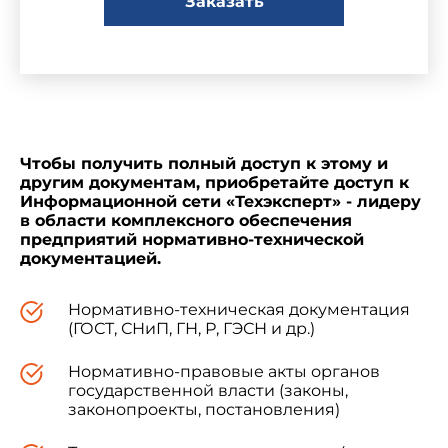
Заказать
УТВЕРЖДЕН И ВВЕДЕН В ДЕЙСТВИЕ
Постановлением Государственного комитета
СССР по делам строительства от 28 апреля
1979 г. N 67
Чтобы получить полный доступ к этому и
ВНЕСЕНО Изменение N 1, утвержденное
другим документам, приобретайте доступ к
постановлением Госстроя СССР от 11.09.85 N
Информационной сети «Техэксперт» - лидеру
142, введенное в действие с 01.07.87 и
в области комплексного обеспечения
опубликованное в БСТ N 12, 1985 г.
предприятий нормативно-технической
документацией.
Изменение N 1 внесено изготовителем
Нормативно-техническая документация
базы данных по тексту БСТ N 12, 1985 г.
(ГОСТ, СНиП, ГН, Р, ГЭСН и др.)
Нормативно-правовые акты органов
государственной власти (законы,
законопроекты, постановления)
Стандарт устанавливает методы измерения