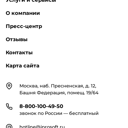
Услуги и сервисы
(1)
О компании
Пресс-центр
где
- среднее значение уровней
звукового давления в октавных полосах частот
Отзывы
по всем точкам измерения при работе
оборудования без кожуха, дБ;
Контакты
Карта сайта
- среднее значение уровней звукового
давления в октавных полосах частот по всем
точкам измерения при работе оборудования,
Контакты
закрытого кожухом, дБ.
Москва, наб. Пресненская, д. 12,
Башня Федерация, помещ. 19/64
8-800-100-49-50
звонок по России — бесплатный
hotline@iprosoft.ru