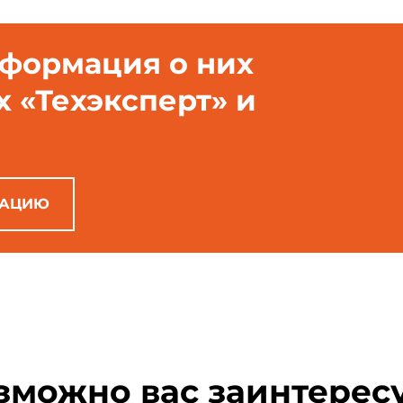
нформация о них
х «Техэксперт» и
РАЦИЮ
зможно вас заинтерес