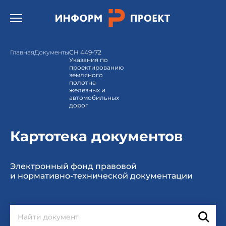
Открыть бургер меню.
Главная
Документы
СН 449-72
Указания по
проектированию
земляного
полотна
железных и
автомобильных
дорог
Картотека документов
Электронный фонд правовой
и нормативно-технической документации