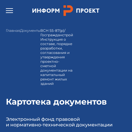
Открыть бургер меню.
Главная
Документы
ВСН 55-87(р)/
Госгражданстрой
Инструкция о
составе, порядке
разработки,
согласования и
утверждения
проектно-
сметной
документации на
капитальный
ремонт жилых
зданий
Картотека документов
Электронный фонд правовой
и нормативно-технической документации