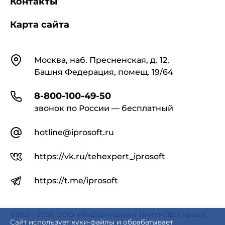
Контакты
Карта сайта
Контакты
Москва, наб. Пресненская, д. 12,
Башня Федерация, помещ. 19/64
8-800-100-49-50
звонок по России — бесплатный
hotline@iprosoft.ru
https://vk.ru/tehexpert_iprosoft
https://t.me/iprosoft
©2021 - 2026 ООО «Информпроект Групп». Все права
защищены.
Сайт использует куки-файлы и обрабатывает