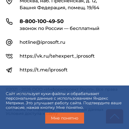
Москва, наб. Пресненская, д. 12,
Башня Федерация, помещ. 19/64
8-800-100-49-50
звонок по России — бесплатный
hotline@iprosoft.ru
https://vk.ru/tehexpert_iprosoft
https://t.me/iprosoft
©2021 - 2026 ООО «Информпроект Групп». Все права
защищены.
Сайт использует куки-файлы и обрабатывает
персональные данные с использованием Яндекс
Политика в отношении обработки персональных
Метрики. Это улучшает работу сайта. Подтвердите ваше
данных
согласие, нажав кнопку Мне понятно.
Согласие на обработку персональных данных
Условия доступа к сайту
Мне понятно