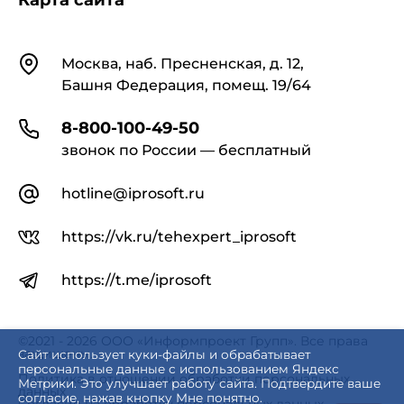
Карта сайта
Контакты
Москва, наб. Пресненская, д. 12,
Башня Федерация, помещ. 19/64
8-800-100-49-50
звонок по России — бесплатный
hotline@iprosoft.ru
https://vk.ru/tehexpert_iprosoft
https://t.me/iprosoft
©2021 - 2026 ООО «Информпроект Групп». Все права
защищены.
Сайт использует куки-файлы и обрабатывает
персональные данные с использованием Яндекс
Политика в отношении обработки персональных
Метрики. Это улучшает работу сайта. Подтвердите ваше
данных
согласие, нажав кнопку Мне понятно.