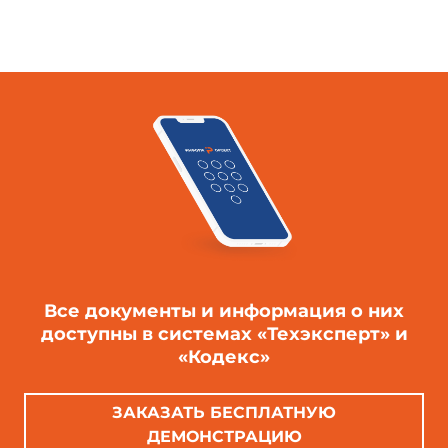
1.3. Термическое сопротивление слоя
пенополиуретана толщиной
, указанной на
черт.1, должно соответствовать сопротивлению,
приведенному в табл.1.
Таблица 1
Толщина утеплителя, мм
Терм
30
40
Все документы и информация о них
доступны в системах «Техэксперт» и
50
«Кодекс»
60
80
ЗАКАЗАТЬ БЕСПЛАТНУЮ
ДЕМОНСТРАЦИЮ