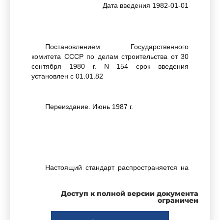
Дата введения 1982-01-01
Постановлением Государственного
комитета СССР по делам строительства от 30
сентября 1980 г. N 154 срок введения
установлен с 01.01.82
Переиздание. Июнь 1987 г.
Настоящий стандарт распространяется на
стальные двухслойные панели с утеплителем
из заливочного пенополиуретана,
Доступ к полной версии документа
изготовляемые непрерывным или стендовым
ограничен
способом и предназначаемые для покрытий
производственных зданий промышленных