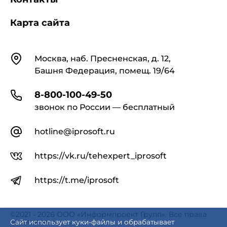
Карта сайта
Контакты
Москва, наб. Пресненская, д. 12,
Башня Федерация, помещ. 19/64
8-800-100-49-50
звонок по России — бесплатный
hotline@iprosoft.ru
https://vk.ru/tehexpert_iprosoft
https://t.me/iprosoft
©2021 - 2026 ООО «Информпроект Групп». Все права
защищены.
Сайт использует куки-файлы и обрабатывает