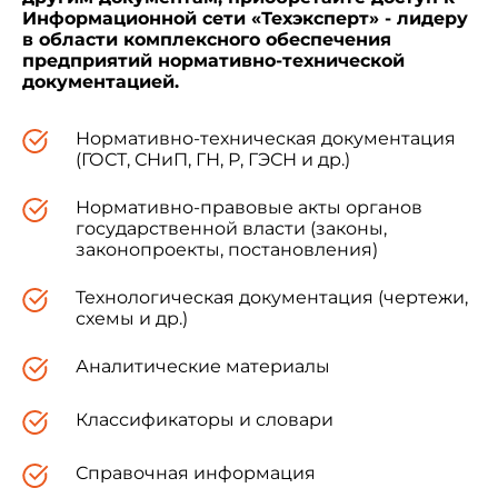
Информационной сети «Техэксперт» - лидеру
в области комплексного обеспечения
предприятий нормативно-технической
1
- стальной лист;
2
- пенополиуретан;
3
-
документацией.
покровный слой под кровлю
Черт.1
Нормативно-техническая документация
(ГОСТ, СНиП, ГН, Р, ГЭСН и др.)
Нормативно-правовые акты органов
государственной власти (законы,
1.2. Сортамент стальных гнутых
законопроекты, постановления)
оцинкованных профилей - по ГОСТ 24045-80*.
Технологическая документация (чертежи,
________________
схемы и др.)
* На территории Российской Федерации
Аналитические материалы
документ не действует. Действует
ГОСТ 24045-
2010
. - Примечание изготовителя базы данных.
Классификаторы и словари
Справочная информация