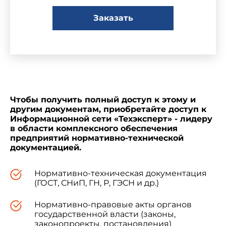
(МНТКС) 17 ноября 1994 года
Заказать
За принятие проголосовали:
Наименование государства
Азербайджанская Республика
Госст
Чтобы получить полный доступ к этому и
другим документам, приобретайте доступ к
Республика Армения
Госуп
Информационной сети «Техэксперт» - лидеру
в области комплексного обеспечения
Республика Беларусь
Госст
предприятий нормативно-технической
документацией.
Республика Казахстан
Минст
Кыргызская Республика
Госст
Нормативно-техническая документация
(ГОСТ, СНиП, ГН, Р, ГЭСН и др.)
Республика Молдова
Минар
Российская Федерация
Минст
Нормативно-правовые акты органов
государственной власти (законы,
Республика Таджикистан
Госст
законопроекты, постановления)