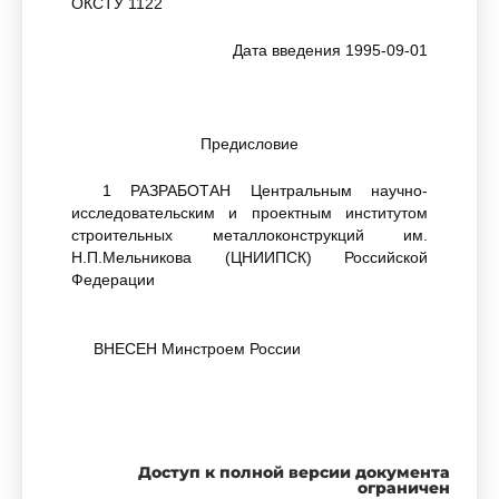
ОКСТУ 1122
Дата введения 1995-09-01
Предисловие
1 РАЗРАБОТАН Центральным научно-
исследовательским и проектным институтом
строительных металлоконструкций им.
Н.П.Мельникова (ЦНИИПСК) Российской
Федерации
ВНЕСЕН Минстроем России
2 ПРИНЯТ Межгосударственной научно-
технической комиссией по стандартизации и
Доступ к полной версии документа
техническому нормированию в строительстве
ограничен