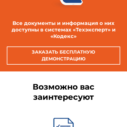
Примечание изготовителя базы данных.
1 Область применения
Все документы и информация о них
доступны в системах «Техэксперт» и
«Кодекс»
Настоящий стандарт распространяется на
стальные холодногнутые листовые профили с
ЗАКАЗАТЬ БЕСПЛАТНУЮ
трапециевидной формой гофра (далее -
ДЕМОНСТРАЦИЮ
профилированные листы), изготавливаемые на
профилегибочных станах и предназначенные
для применения в строительстве и других
отраслях промышленности.
Возможно вас
заинтересуют