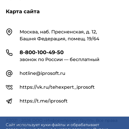
Карта сайта
Контакты
Москва, наб. Пресненская, д. 12,
Башня Федерация, помещ. 19/64
8-800-100-49-50
звонок по России — бесплатный
hotline@iprosoft.ru
https://vk.ru/tehexpert_iprosoft
https://t.me/iprosoft
©2021 - 2026 ООО «Информпроект Групп». Все права
защищены.
Сайт использует куки-файлы и обрабатывает