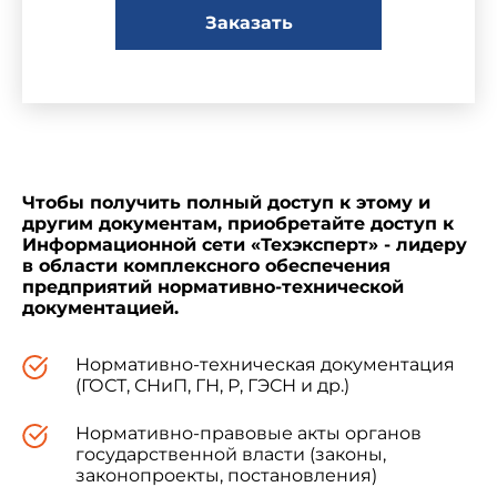
В.С.Леонов; Е.Д.Маев, канд. техн. наук;
Заказать
Н.Я.Матвеев; Л.К.Молотков, канд. биол. наук;
В.С.Озирский; Н.И.Скробова, канд. техн. наук;
В.В.Смирнов; Н.В.Шведов; Е.А.Шишкин, канд.
техн. наук; Р.В.Юркин, канд. экон. наук
2. УТВЕРЖДЕН И ВВЕДЕН В ДЕЙСТВИЕ
Постановлением Государственного комитета
Чтобы получить полный доступ к этому и
СССР по стандартам от 21.04.88 N 33
другим документам, приобретайте доступ к
Информационной сети «Техэксперт» - лидеру
в области комплексного обеспечения
Изменение N 2 принято
предприятий нормативно-технической
Межгосударственным советом по
документацией.
стандартизации, метрологии и сертификации
(протокол N 16 от 08.10.99)
Нормативно-техническая документация
(ГОСТ, СНиП, ГН, Р, ГЭСН и др.)
Зарегистрировано Техническим
Нормативно-правовые акты органов
секретариатом МГС N 3466
государственной власти (законы,
законопроекты, постановления)