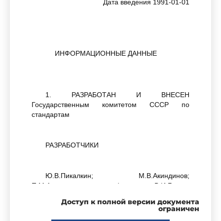
Дата введения 1991-01-01
ИНФОРМАЦИОННЫЕ ДАННЫЕ
1. РАЗРАБОТАН И ВНЕСЕН
Государственным комитетом СССР по
стандартам
РАЗРАБОТЧИКИ
Ю.В.Пикалкин; М.В.Акиндинов;
П.М.Анисимов, канд. с/х наук; В.И.Белов;
В.И.Дубровин, канд. экон. наук; Г.И.Захарьин,
Доступ к полной версии документа
канд. техн. наук; В.В.Кислый, канд. техн. наук;
ограничен
Н.И.Кожухов, д-р экон. наук; Л.М.Кореневич;