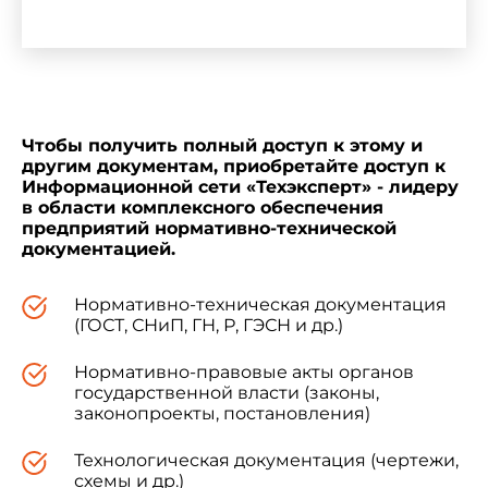
Наименование государства
Н
Республика Азербайджан
Аз
Чтобы получить полный доступ к этому и
другим документам, приобретайте доступ к
Республика Армения
Ар
Информационной сети «Техэксперт» - лидеру
в области комплексного обеспечения
предприятий нормативно-технической
Республика Беларусь
Бе
документацией.
Нормативно-техническая документация
Республика Казахстан
Го
(ГОСТ, СНиП, ГН, Р, ГЭСН и др.)
Нормативно-правовые акты органов
Республика Кыргызстан
государственной власти (законы,
законопроекты, постановления)
Республика Молдова
Технологическая документация (чертежи,
схемы и др.)