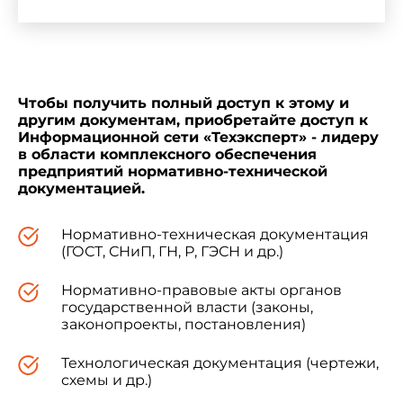
4. ВВЕДЕН ВПЕРВЫЕ
Чтобы получить полный доступ к этому и
другим документам, приобретайте доступ к
Настоящий стандарт устанавливает
Информационной сети «Техэксперт» - лидеру
термины и определения основных понятий на
в области комплексного обеспечения
пищевые рыбные продукты и рыбу в рыбной
предприятий нормативно-технической
документацией.
промышленности.
Нормативно-техническая документация
Термины, установленные настоящим
(ГОСТ, СНиП, ГН, Р, ГЭСН и др.)
стандартом, обязательны для применения во
всех видах документации и литературы,
Нормативно-правовые акты органов
входящих в сферу работ по стандартизации и
государственной власти (законы,
(или) использующих результаты этих работ.
законопроекты, постановления)
Технологическая документация (чертежи,
1. Для каждого понятия установлен один
схемы и др.)
стандартизованный термин.