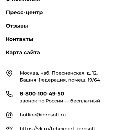
рыбный фарш с добавлением пищевых
добавок, пряностей, консервантов
Пресс-центр
Отзывы
9
рыбный гидролизат:
Продукт,
получаемый в результате гидролиза мышечной
ткани рыбы
Контакты
Карта сайта
10
балычные изделия:
Рыбные изделия
из жирных и ценных видов рыб балычной
разделки, приготовленные способом холодного
Контакты
копчения, вяления или посола.
Москва, наб. Пресненская, д. 12,
Башня Федерация, помещ. 19/64
Примечание. Под рыбой балычной
8-800-100-49-50
разделки понимают виды разделанной рыбы,
звонок по России — бесплатный
указанные в терминах 22, 23, 25-32.
hotline@iprosoft.ru
https://vk.ru/tehexpert_iprosoft