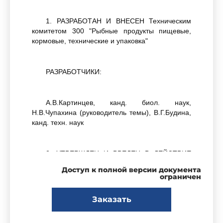
1. РАЗРАБОТАН И ВНЕСЕН Техническим
комитетом 300 "Рыбные продукты пищевые,
кормовые, технические и упаковка"
РАЗРАБОТЧИКИ:
А.В.Картинцев, канд. биол. наук,
Н.В.Чупахина (руководитель темы), В.Г.Будина,
канд. техн. наук
2. УТВЕРЖДЕН И ВВЕДЕН В ДЕЙСТВИЕ
Постановлением Госстандарта России от
Доступ к полной версии документа
29.10.92 N 1468
ограничен
Заказать
3. Срок проверки - 2004 г.