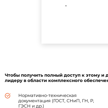
Для каждого понятия уста
термина запрещается. Недоп
обозначены "Ндп".
Для отдельных стандарти
разрешается применять в случ
В стандарте приведен алф
Стандартизованные терми
курсивом.
Чтобы получить полный доступ к этому и 
лидеру в области комплексного обеспеч
В стандарте приведены
п
общие понятия, применяемые 
Нормативно-техническая
документация (ГОСТ, СНиП, ГН, Р,
ГЭСН и др.)