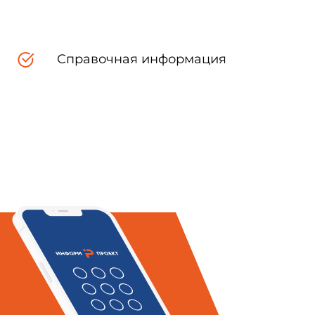
Справочная информация
асти по установленной схеме
ния в них мышц и костей и
ой туши
лечевую, локтевую и лучевую
 тканями
вонков с прилегающими к ним
и с ребрами и прилегающими к