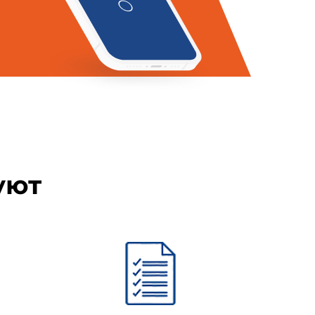
сть с реберными хрящами и
ми
х позвонков с прилегающими к
ость с прилегающими к ней
уют