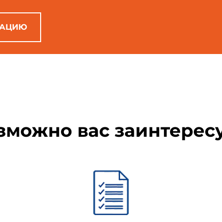
Часть туши, содержащая в себе грудную ко
прилегающими к ним мышечной и другими тканя
РАЦИЮ
Часть туши, содержащая в себе шесть поясничны
ним мышечной и другими тканями
Часть туши, содержащая в себе крестцовую к
мышечной и другими тканями
зможно вас заинтерес