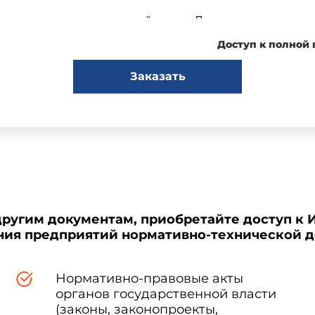
новлен один стандартизованный термин. Применение терминов - 
устимые к применению термины-синонимы приведены в станда
Доступ к полной
Заказать
зованных терминов в стандарте приведены в качестве справочн
аях, исключающих возможность их различного толкования.
авитный указатель содержащихся в нем терминов.
ны набраны полужирным шрифтом, их краткая форма - светлым
другим документам, приобретайте доступ к 
ения предприятий нормативно-технической 
риложение 1
, в котором даны пояснения некоторых терминов,
в мясной промышленности.
Нормативно-правовые акты
органов государственной власти
(законы, законопроекты,