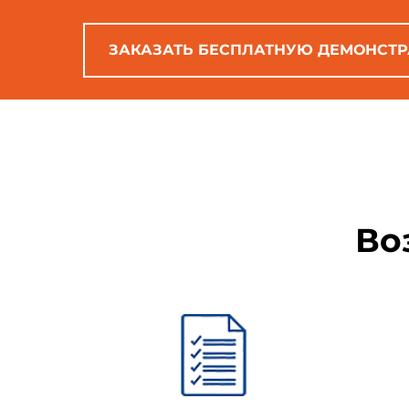
6.
Грудинка
ЗАКАЗАТЬ БЕСПЛАТНУЮ ДЕМОНСТ
7.
Поясничная часть туши
Ндп.
Середка
8.
Крестцовая часть туши
Во