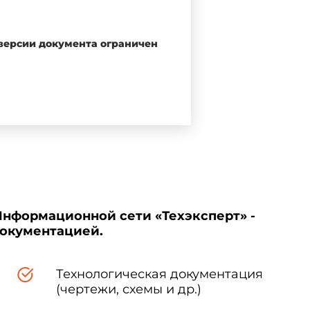
синонимов стандартизованного
рте в качестве справочных и
 версии документа ограничен
ых их краткие формы, которые
, а недопустимые синонимы -
Информационной сети «Техэксперт» -
документацией.
приложение 2
, в котором даны
Технологическая документация
(чертежи, схемы и др.)