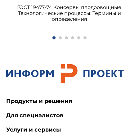
ГОСТ 19477-74 Консервы плодоовощные.
Технологические процессы. Термины и
определения
2. ФИЗИКО-ХИМИЧЕСКИЕ ПОКАЗАТЕЛИ КАЧЕС
5.
Плотность растительного масла
6.
Показатель преломления
растительного масла
Ндп.
Коэффициент рефракции
растительного масла
Коэффициент преломления
растительного масла
7.
Температура плавления
Температура, п
Продукты и решения
растительного масла
перейдя из тве
становится по
Для специалистов
Услуги и сервисы