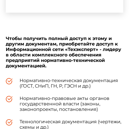
документации всех видов, учебниках, учебных
пособиях, технической и справочной
литературе. В остальных случаях применение
этих терминов рекомендуется.
Чтобы получить полный доступ к этому и
Для каждого понятия установлен один
другим документам, приобретайте доступ к
стандартизованный термин. Применение
Информационной сети «Техэксперт» - лидеру
терминов - синонимов стандартизованного
в области комплексного обеспечения
термина запрещается. Недопустимые к
предприятий нормативно-технической
применению термины-синонимы приведены в
документацией.
стандарте в качестве справочных и обозначены
"Ндп".
Нормативно-техническая документация
(ГОСТ, СНиП, ГН, Р, ГЭСН и др.)
Для отдельных стандартизованных
Нормативно-правовые акты органов
терминов в стандарте приведены в качестве
государственной власти (законы,
справочных их краткие формы, которые
законопроекты, постановления)
разрешается применять в случаях,
исключающих возможность их различного
Технологическая документация (чертежи,
толкования.
схемы и др.)