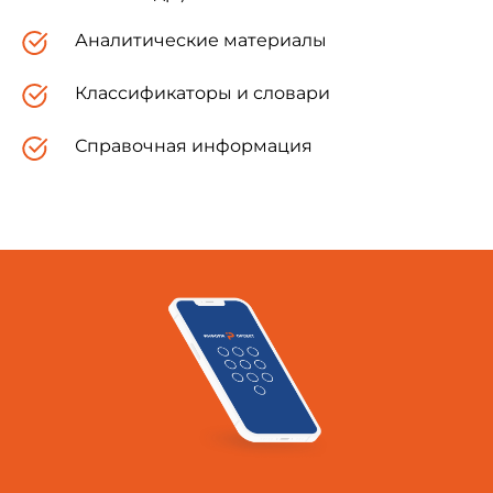
Аналитические материалы
В случаях, когда существенные признаки
понятия содержатся в буквальном значении
термина, в графе "Определение" поставлен
Классификаторы и словари
прочерк.
Справочная информация
В стандарте приведен алфавитный
указатель содержащихся в нем терминов.
В стандарте приведено приложение, в
котором содержатся термины и определения
дополнительных показателей качества,
являющихся специфичными для отдельных
видов растительных масел.
Стандартизованные термины набраны
полужирным шрифтом, их краткая форма -
светлым, а недопустимые синонимы -
курсивом.