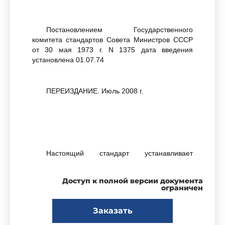
Постановлением Государственного
комитета стандартов Совета Министров СССР
от 30 мая 1973 г. N 1375 дата введения
установлена 01.07.74
ПЕРЕИЗДАНИЕ. Июль 2008 г.
Настоящий стандарт устанавливает
применяемые в науке, технике и производстве
термины и определения основных показателей
Доступ к полной версии документа
качества растительных масел.
ограничен
Заказать
Термины, установленные настоящим
стандартом, обязательны для применения в