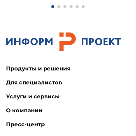
Примечание. Допускается по соглашению с
потребителем формировать куски тканей
длиной менее указанной в табл.1, при этом
число отрезов не должно быть более двух.
1.4. Куски тканей, предназначенные для
розничной торговли, формируются из одного
или нескольких отрезов.
Продукты и решения
1.5. Количество отрезов в куске для тканей
всех ширин не должно быть более трех.
Для специалистов
Услуги и сервисы
Допускается при увеличении длины куска
ткани на каждые 5 м, по сравнению с
установленной в табл.1, количество отрезов
О компании
увеличивать на один.
Пресс-центр
(Измененная редакция, Изм. N 5).