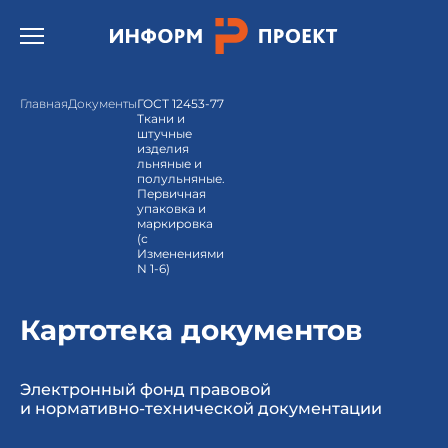
Открыть бургер меню.
Главная
Документы
ГОСТ 12453-77
Ткани и
штучные
изделия
льняные и
полульняные.
Первичная
упаковка и
маркировка
(с
Изменениями
N 1-6)
Картотека документов
Электронный фонд правовой
и нормативно-технической документации