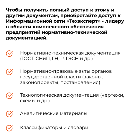
6. Срок действия продлен до 01.01.93
Постановлением Госстандарта СССР от
Чтобы получить полный доступ к этому и
25.09.87 N 3694
другим документам, приобретайте доступ к
Информационной сети «Техэксперт» - лидеру
в области комплексного обеспечения
предприятий нормативно-технической
7. Переиздание (февраль 1989 г.) с
документацией.
Изменениями N 1, 2, 3, 4, 5, 6, утвержденными
в мае 1978 г., феврале 1981 г., ноябре 1982 г.,
марте 1986 г., сентябре 1987 г., феврале 1988 г.
Нормативно-техническая документация
(ИУС 7-78, 4-81, 2-83, 6-86, 1-88, 5-88).
(ГОСТ, СНиП, ГН, Р, ГЭСН и др.)
Нормативно-правовые акты органов
государственной власти (законы,
законопроекты, постановления)
Настоящий стандарт распространяется на
чистольняные, льняные, полульняные готовые
Технологическая документация (чертежи,
ткани, штучные изделия, мерный и весовой
схемы и др.)
лоскут и устанавливает порядок формирования
кусков тканей, первичной упаковки и
Аналитические материалы
маркировки.
Классификаторы и словари