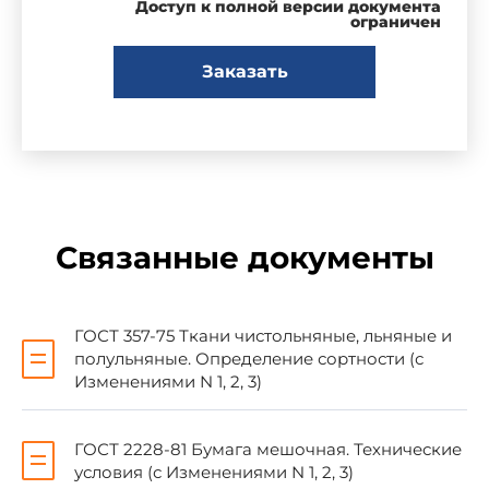
Доступ к полной версии документа
А.Н.Арсеньев, С.М.Кирюхин, С.Г.Изотова
ограничен
Заказать
2. УТВЕРЖДЕН И ВВЕДЕН В ДЕЙСТВИЕ
Постановлением Государственного комитета
стандартов Совета Министров СССР от
05.01.77 N 8
3. Периодичность проверки - 5 лет
Связанные документы
4. ВЗАМЕН ГОСТ 12453-67
ГОСТ 357-75 Ткани чистольняные, льняные и
5. ССЫЛОЧНЫЕ НОРМАТИВНО-
полульняные. Определение сортности (с
ТЕХНИЧЕСКИЕ ДОКУМЕНТЫ
Изменениями N 1, 2, 3)
+--------------------------------------------------------------
ГОСТ 2228-81 Бумага мешочная. Технические
-----+
условия (с Изменениями N 1, 2, 3)
¦ Обозначение НТД, на который ¦ Номер