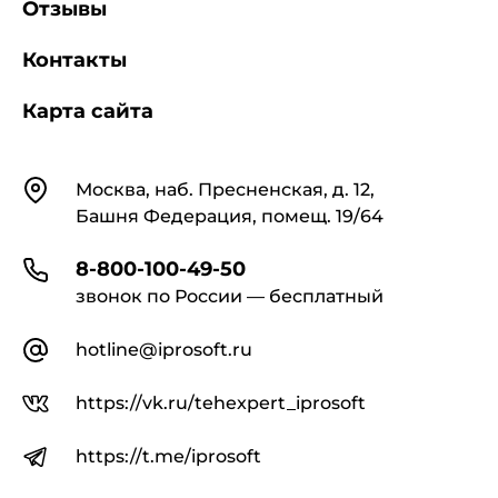
Отзывы
Контакты
1.6. Количество условных вырезов и
разрезов в кусках тканей должно быть равно
количеству отрезов, указанному в п.1.5, за
Карта сайта
вычетом одного.
Контакты
Москва, наб. Пресненская, д. 12,
1.7. Минимальная длина отреза тканей в
Башня Федерация, помещ. 19/64
куске должна быть в метрах, не менее:
8-800-100-49-50
простынных - 2,25;
звонок по России — бесплатный
hotline@iprosoft.ru
полотенечных - 2,0;
https://vk.ru/tehexpert_iprosoft
военного назначения (кроме простынных) -
3;
https://t.me/iprosoft