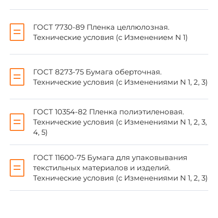
пункта, приложения ¦
¦ дана ссылка ¦ ¦
ГОСТ 7730-89 Пленка целлюлозная.
+--------------------------------------------------------------
Технические условия (с Изменением N 1)
-----+
ГОСТ 357-75
1.2
ГОСТ 8273-75 Бумага оберточная.
ГОСТ 2228-81
1.11, 2.2, 3,3.
Технические условия (с Изменениями N 1, 2, 3)
ГОСТ 7730-74
1.11, 2.2
ГОСТ 10354-82 Пленка полиэтиленовая.
ГОСТ 8273-75
1.11, 2.2, 3.3
Технические условия (с Изменениями N 1, 2, 3,
4, 5)
ГОСТ 10354-82
1.11, 2.2
ГОСТ 11600-75
1.11, 2.2, 3.3
ГОСТ 11600-75 Бумага для упаковывания
текстильных материалов и изделий.
ГОСТ 12285-77
Приложение 3
Технические условия (с Изменениями N 1, 2, 3)
ГОСТ 16958-71
4.18