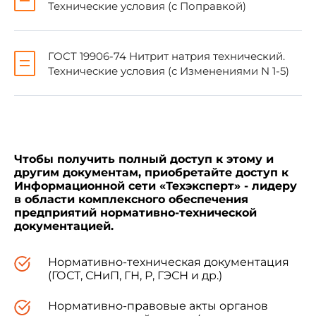
(Измененная редакция, Изм. N 1).
Технические условия (с Поправкой)
ГОСТ 19906-74 Нитрит натрия технический.
Технические условия (с Изменениями N 1-5)
1. УПАКОВКА
1.1. Крепежные изделия должны быть
защищены надежным способом от коррозии и
упакованы в потребительскую и транспортную
Чтобы получить полный доступ к этому и
тару, защищающую их от влияния окружающей
другим документам, приобретайте доступ к
среды (влаги, пыли и т.п.) и от механических
Информационной сети «Техэксперт» - лидеру
повреждений при транспортировании и
в области комплексного обеспечения
хранении.
предприятий нормативно-технической
документацией.
(Измененная редакция, Изм. N 1).
Нормативно-техническая документация
(ГОСТ, СНиП, ГН, Р, ГЭСН и др.)
1.2. Крепежные изделия из стали без
защитных покрытий перед упаковыванием
Нормативно-правовые акты органов