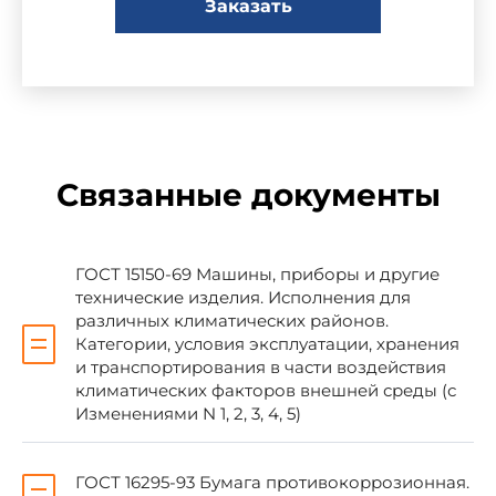
Заказать
Настоящий стандарт устанавливает
требования к противокоррозионной защите,
упаковке болтов, винтов, шпилек, гаек,
заклепок, шайб, шурупов, штифтов, шплинтов и
других крепежных изделий и правила
Связанные документы
маркирования потребительской и транспортной
тары.
ГОСТ 15150-69 Машины, приборы и другие
Стандарт не распространяется на упаковку
технические изделия. Исполнения для
крепежных изделий, входящих в комплекты
различных климатических районов.
запасных частей.
Категории, условия эксплуатации, хранения
и транспортирования в части воздействия
климатических факторов внешней среды (с
Стандарт полностью соответствует СТ СЭВ
Изменениями N 1, 2, 3, 4, 5)
2650-80.
ГОСТ 16295-93 Бумага противокоррозионная.