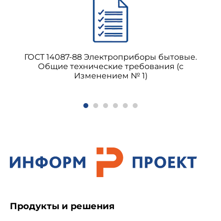
1.5. Для защиты крепежных изделий из
стали без защитных покрытий должны
применяться следующие средства временной
противокоррозионной защиты:
ГОСТ 14087-88 Электроприборы бытовые.
Общие технические требования (с
- противокоррозионная бумага по
ГОСТ
Изменением № 1)
16295-93
;
- нитрит натрия по
ГОСТ 19906-74
(водные
и загущенные растворы);
Продукты и решения