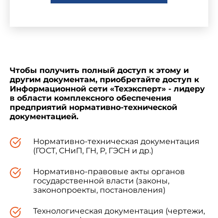
постановлением Госгортехнадзора России от 19
июня 1995 года N 33
* (зарегистрировано
Минюстом России 19 января 1996 года,
регистрационный N 1012), признать
утратившим силу с 1 ноября 1999 года.
________________
Чтобы получить полный доступ к этому и
другим документам, приобретайте доступ к
* Вероятно, ошибка оригинала. Следует
Информационной сети «Техэксперт» - лидеру
читать "от 30.11.95 N 60". - Примечание
в области комплексного обеспечения
изготовителя базы данных.
предприятий нормативно-технической
документацией.
Нормативно-техническая документация
(ГОСТ, СНиП, ГН, Р, ГЭСН и др.)
Начальник
Госгортехнадзора России
Нормативно-правовые акты органов
В.Д.Лозовой
государственной власти (законы,
законопроекты, постановления)
Зарегистрировано
в Министерстве юстиции
Технологическая документация (чертежи,
Российской Федерации