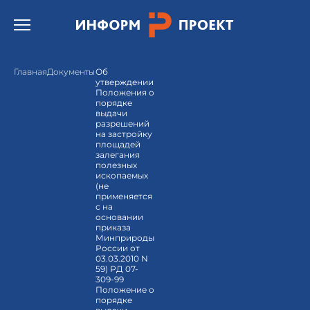
Открыть бургер меню.
Главная
Документы
Об
утверждении
Положения о
порядке
выдачи
разрешений
на застройку
площадей
залегания
полезных
ископаемых
(не
применяется
с на
основании
приказа
Минприроды
России от
03.03.2010 N
59) РД 07-
309-99
Положение о
порядке