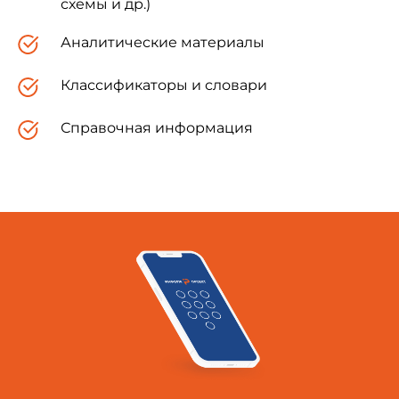
схемы и др.)
2 сентября 1999 года,
Аналитические материалы
регистрационный N 1886
Классификаторы и словари
Справочная информация
УТВЕРЖДЕНО
постановлением
Госгортехнадзора России
от 30.08.99 N 64
ПОЛОЖЕНИЕ
о порядке выдачи разрешений на застройку
площадей залегания полезных ископаемых
I. Общие положения
1. Настоящее Положение разработано с
учетом требований
Закона Российской