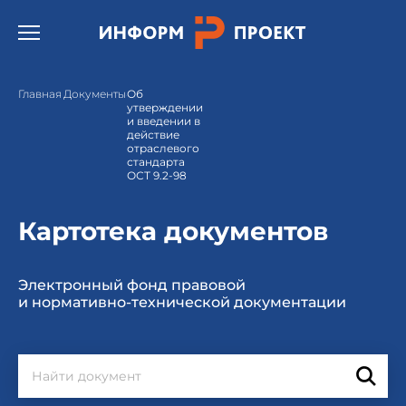
Открыть бургер меню.
Главная
Документы
Об
утверждении
и введении в
действие
отраслевого
стандарта
ОСТ 9.2-98
Картотека документов
Электронный фонд правовой
и нормативно-технической документации