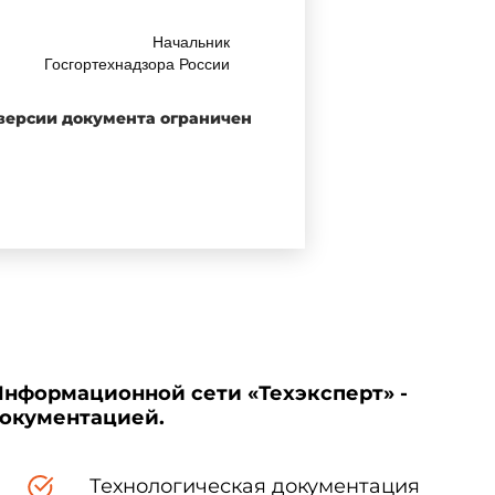
Начальник
Госгортехнадзора России
В.Д.Лозовой
 версии документа ограничен
Информационной сети «Техэксперт» -
документацией.
Технологическая документация