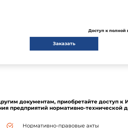
Доступ к полной
Заказать
тве
и
ИНСТРУКЦИЯ
другим документам, приобретайте доступ к 
по согласованию годовых планов
ения предприятий нормативно-технической 
развития горных работ
Нормативно-правовые акты
I. Общие положения