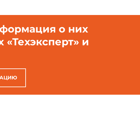
нформация о них
х «Техэксперт» и
РАЦИЮ